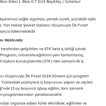
kın Sitesi 1. Blok K:7 D:14 Beşiktaş / İstanbul
anımıza sağlık sigortası, yemek ücreti, yol/akbil aylık
 Yan haklar Şevket Sabancı Vizyonuyla İlk Fırsat
 ayrıca ödenmektedir.
amı Hakkında
arafından geliştirilen ve STK’larla iş birliği içinde
 Programı, üniversite eğitimini yeni tamamlamış,
il toplum kuruluşlarında (STK) tam zamanlı ilk iş
ı Vizyonuyla İlk Fırsat 2024 Dönemi için program
r. Yukarıdaki pozisyona iş başvurusu yapan ve seçilen
i’nde 12 ay boyunca işbaşı eğitim, tam zamanlı
m programlarından yararlanacaktır.
dan organize edilen farklı etkinlikler, eğitimler ve