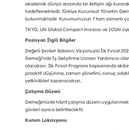
akademik dünya arasında bir iletişim ağı kurar
hedeflemektedir. Türkiye Kurumsal Yönetim Derneğ
bulunmaktadır. Kurumumuzun 7 tam zamanlı çal
TKYD, UN Global Compact imzacısı ve ICGN üyes
Pozisyon İlgili Bilgiler
Değerli Şevket Sabancı Vizyonuyla İlk Fırsat 20
Derneği’nde İş Geliştirme Uzman Yardımcısı olara
olacaksın. İlk Fırsat Programı kapsamında ekibi
proaktif düşünme, zaman yönetimi, sonuç odaklıl
yetkinlikleri kazanacaksın.
Çalışma Düzeni
Derneğimizde hibrit çalışma düzeni uygulanmakt
günleri ayrıca belirtilecektir.
Kurum Lokasyonu