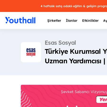
4 haftalık satış odaklı eğitim & gelişim prog
Şirketler
İlanlar
Etkinlikler
Ay
Esas Sosyal
Türkiye Kurumsal Y
Y
Uzman Yardımcısı | 
29 