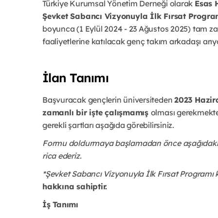
T
ürkiye Kurumsal Yönetim Derneği olarak
Esas H
Şevket Sabancı Vizyonuyla İlk Fırsat Progra
boyunca (1 Eylül 2024 - 23 Ağustos 2025) tam za
faaliyetlerine katılacak genç takım arkadaşı arıy
İlan Tanımı
Başvuracak gençlerin üniversiteden
2023 Hazir
zamanlı bir işte çalışmamış
olması gerekmekted
gerekli şartları aşağıda görebilirsiniz.
Formu doldurmaya başlamadan önce aşağıdaki bil
rica ederiz.
*Şevket Sabancı Vizyonuyla İlk Fırsat Program
hakkına sahiptir.
İş Tanımı