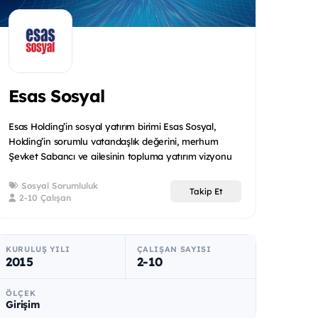
Esas Sosyal
Esas Holding’in sosyal yatırım birimi Esas Sosyal,
Holding’in sorumlu vatandaşlık değerini, merhum
Şevket Sabancı ve ailesinin topluma yatırım vizyonu
ile birleşt...
Sosyal Sorumluluk
Takip Et
2-10 Çalışan
KURULUŞ YILI
ÇALIŞAN SAYISI
2015
2-10
ÖLÇEK
Girişim