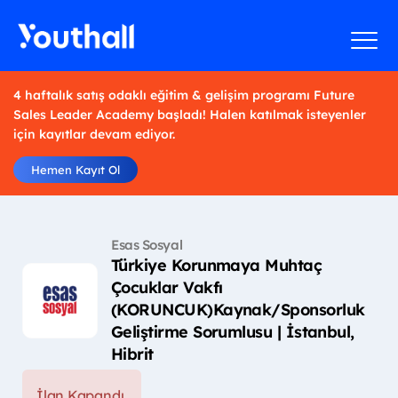
4 haftalık satış odaklı eğitim & gelişim programı Future
Sales Leader Academy başladı! Halen katılmak isteyenler
için kayıtlar devam ediyor.
Hemen Kayıt Ol
Esas Sosyal
Türkiye Korunmaya Muhtaç
Çocuklar Vakfı
(KORUNCUK)Kaynak/Sponsorluk
Geliştirme Sorumlusu | İstanbul,
Hibrit
İlan Kapandı.