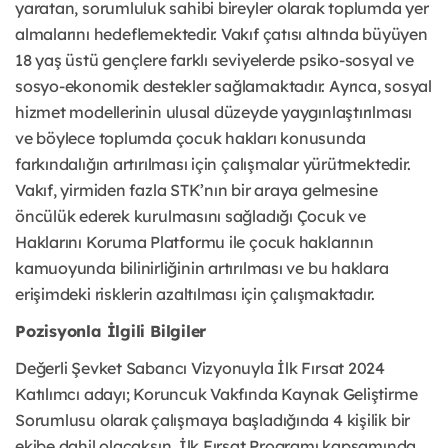
yaratan, sorumluluk sahibi bireyler olarak toplumda yer
almalarını hedeflemektedir. Vakıf çatısı altında büyüyen
18 yaş üstü gençlere farklı seviyelerde psiko-sosyal ve
sosyo-ekonomik destekler sağlamaktadır. Ayrıca, sosyal
hizmet modellerinin ulusal düzeyde yaygınlaştırılması
ve böylece toplumda çocuk hakları konusunda
farkındalığın artırılması için çalışmalar yürütmektedir.
Vakıf, yirmiden fazla STK’nın bir araya gelmesine
öncülük ederek kurulmasını sağladığı Çocuk ve
Haklarını Koruma Platformu ile çocuk haklarının
kamuoyunda bilinirliğinin artırılması ve bu haklara
erişimdeki risklerin azaltılması için çalışmaktadır.
Pozisyonla İlgili Bilgiler
Değerli Şevket Sabancı Vizyonuyla İlk Fırsat 2024
Katılımcı adayı; Koruncuk Vakfında Kaynak Geliştirme
Sorumlusu olarak çalışmaya başladığında 4 kişilik bir
ekibe dahil olacaksın. İlk Fırsat Programı kapsamında