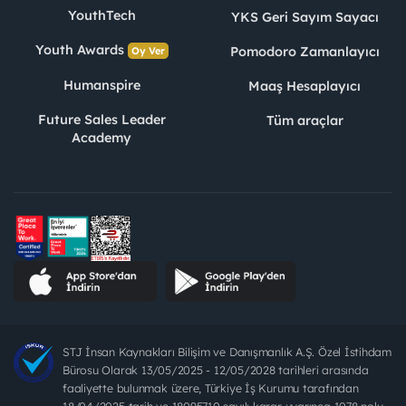
YouthTech
YKS Geri Sayım Sayacı
Youth Awards
Pomodoro Zamanlayıcı
Oy Ver
Humanspire
Maaş Hesaplayıcı
Future Sales Leader
Tüm araçlar
Academy
STJ İnsan Kaynakları Bilişim ve Danışmanlık A.Ş. Özel İstihdam
Bürosu Olarak 13/05/2025 - 12/05/2028 tarihleri arasında
faaliyette bulunmak üzere, Türkiye İş Kurumu tarafından