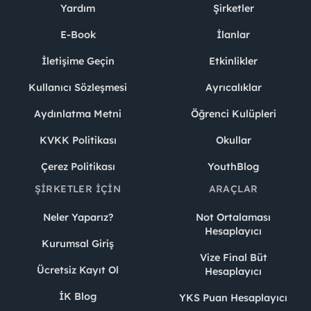
Yardım
Şirketler
E-Book
İlanlar
İletişime Geçin
Etkinlikler
Kullanıcı Sözleşmesi
Ayrıcalıklar
Aydınlatma Metni
Öğrenci Kulüpleri
KVKK Politikası
Okullar
Çerez Politikası
YouthBlog
ŞIRKETLER İÇIN
ARAÇLAR
Neler Yaparız?
Not Ortalaması
Hesaplayıcı
Kurumsal Giriş
Vize Final Büt
Ücretsiz Kayıt Ol
Hesaplayıcı
İK Blog
YKS Puan Hesaplayıcı