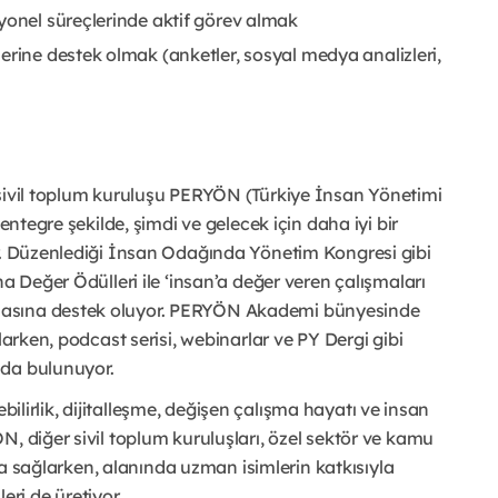
yonel süreçlerinde aktif görev almak
erine destek olmak (anketler, sosyal medya analizleri,
 sivil toplum kuruluşu PERYÖN (Türkiye İnsan Yönetimi
entegre şekilde, şimdi ve gelecek için daha iyi bir
or. Düzenlediği İnsan Odağında Yönetim Kongresi gibi
na Değer Ödülleri ile ‘insan’a değer veren çalışmaları
masına destek oluyor. PERYÖN Akademi bünyesinde
larken, podcast serisi, webinarlar ve PY Dergi gibi
ıda bulunuyor.
lebilirlik, dijitalleşme, değişen çalışma hayatı ve insan
, diğer sivil toplum kuruluşları, özel sektör ve kamu
ayda sağlarken, alanında uzman isimlerin katkısıyla
leri de üretiyor.