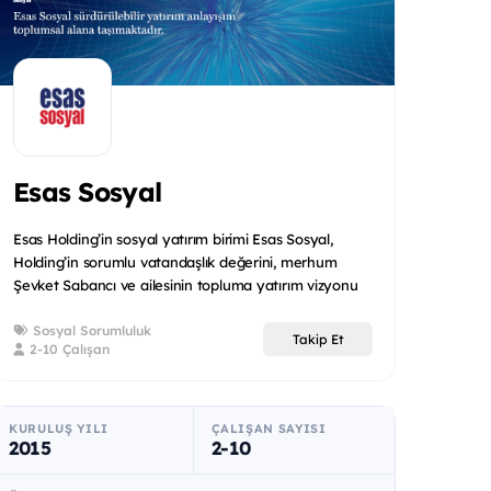
Esas Sosyal
Esas Holding’in sosyal yatırım birimi Esas Sosyal,
Holding’in sorumlu vatandaşlık değerini, merhum
Şevket Sabancı ve ailesinin topluma yatırım vizyonu
ile birleşt...
Sosyal Sorumluluk
Takip Et
2-10 Çalışan
KURULUŞ YILI
ÇALIŞAN SAYISI
2015
2-10