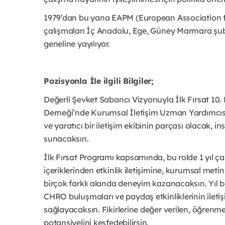
1979’dan bu yana EAPM (European Association
çalışmaları İç Anadolu, Ege, Güney Marmara şubel
geneline yayılıyor.
Pozisyonla İle ilgili Bilgiler;
Değerli Şevket Sabancı Vizyonuyla İlk Fırsat 10.
Derneği’nde Kurumsal İletişim Uzman Yardımcısı
ve yaratıcı bir iletişim ekibinin parçası olacak, i
sunacaksın.
İlk Fırsat Programı kapsamında, bu rolde 1 yıl ç
içeriklerinden etkinlik iletişimine, kurumsal met
birçok farklı alanda deneyim kazanacaksın. Yıl
CHRO buluşmaları ve paydaş etkinliklerinin iletiş
sağlayacaksın. Fikirlerine değer verilen, öğrenme 
potansiyelini keşfedebilirsin.