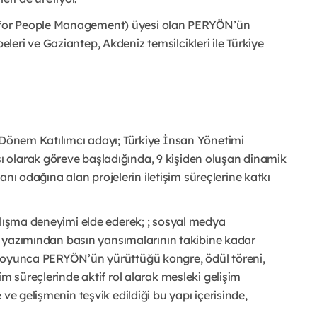
 for People Management) üyesi olan PERYÖN’ün
eri ve Gaziantep, Akdeniz temsilcikleri ile Türkiye
 Dönem Katılımcı adayı; Türkiye İnsan Yönetimi
 olarak göreve başladığında, 9 kişiden oluşan dinamik
nsanı odağına alan projelerin iletişim süreçlerine katkı
alışma deneyimi elde ederek; ; sosyal medya
in yazımından basın yansımalarının takibine kadar
 boyunca PERYÖN’ün yürüttüğü kongre, ödül töreni,
im süreçlerinde aktif rol alarak mesleki gelişim
ve gelişmenin teşvik edildiği bu yapı içerisinde,