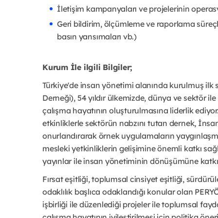
İletişim kampanyaları ve projelerinin operas
Geri bildirim, ölçümleme ve raporlama süreçl
basın yansımaları vb.)
Kurum İle ilgili Bilgiler;
Türkiye'de insan yönetimi alanında kurulmuş ilk
Derneği), 54 yıldır ülkemizde, dünya ve sektör ile 
çalışma hayatının oluşturulmasına liderlik ediy
etkinliklerle sektörün nabzını tutan dernek, İnsa
onurlandırarak örnek uygulamaların yaygınlaş
mesleki yetkinliklerin gelişimine önemli katkı sağ
yayınlar ile insan yönetiminin dönüşümüne katk
Fırsat eşitliği, toplumsal cinsiyet eşitliği, sürdürü
odaklılık başlıca odaklandığı konular olan PERYÖN
işbirliği ile düzenlediği projeler ile toplumsal f
çalışma hayatının iyileştirilmesi için politika öneri