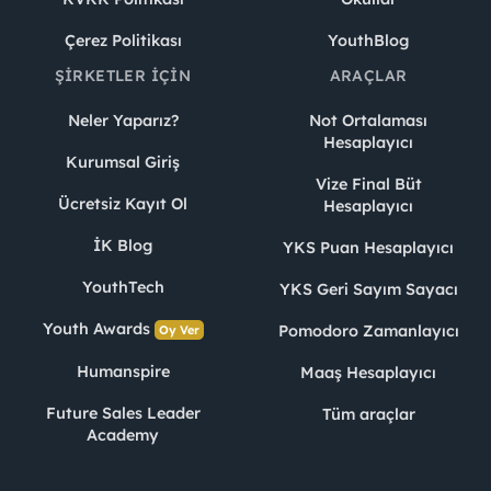
Çerez Politikası
YouthBlog
ŞIRKETLER İÇIN
ARAÇLAR
Neler Yaparız?
Not Ortalaması
Hesaplayıcı
Kurumsal Giriş
Vize Final Büt
Ücretsiz Kayıt Ol
Hesaplayıcı
İK Blog
YKS Puan Hesaplayıcı
YouthTech
YKS Geri Sayım Sayacı
Youth Awards
Pomodoro Zamanlayıcı
Oy Ver
Humanspire
Maaş Hesaplayıcı
Future Sales Leader
Tüm araçlar
Academy