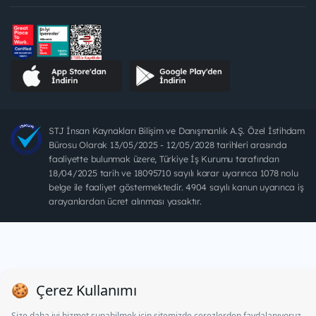
STJ İnsan Kaynakları Bilişim ve Danışmanlık A.Ş. Özel İstihdam
Bürosu Olarak 13/05/2025 - 12/05/2028 tarihleri arasında
faaliyette bulunmak üzere, Türkiye İş Kurumu tarafından
18/04/2025 tarih ve 18095710 sayılı karar uyarınca 1078 nolu
belge ile faaliyet göstermektedir. 4904 sayılı kanun uyarınca iş
arayanlardan ücret alınması yasaktır.