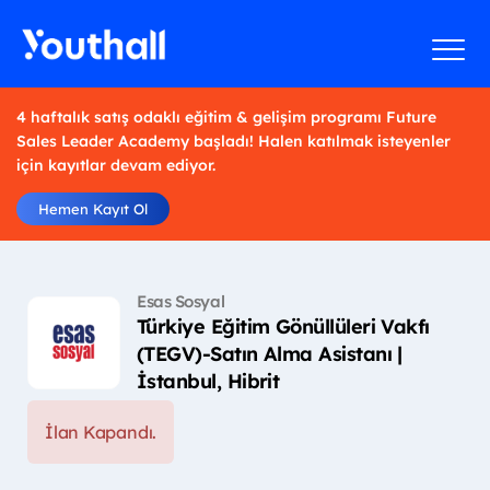
4 haftalık satış odaklı eğitim & gelişim programı Future
Sales Leader Academy başladı! Halen katılmak isteyenler
için kayıtlar devam ediyor.
Hemen Kayıt Ol
Esas Sosyal
Türkiye Eğitim Gönüllüleri Vakfı
(TEGV)-Satın Alma Asistanı |
İstanbul, Hibrit
İlan Kapandı.