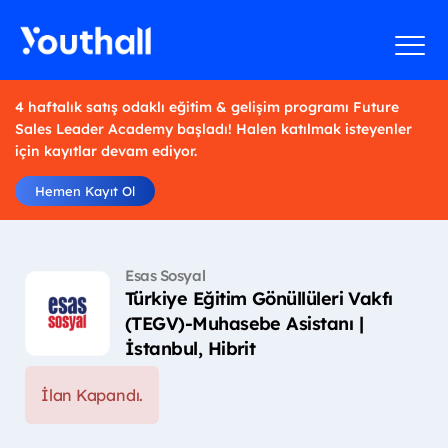
4 haftalık satış odaklı eğitim & gelişim programı Future
Sales Leader Academy başladı! Halen katılmak isteyenler
için kayıtlar devam ediyor.
Hemen Kayıt Ol
Esas Sosyal
Türkiye Eğitim Gönüllüleri Vakfı
(TEGV)-Muhasebe Asistanı |
İstanbul, Hibrit
İlan Kapandı.