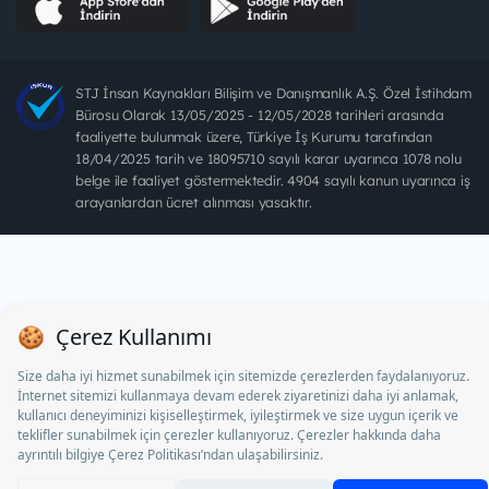
STJ İnsan Kaynakları Bilişim ve Danışmanlık A.Ş. Özel İstihdam
Bürosu Olarak 13/05/2025 - 12/05/2028 tarihleri arasında
faaliyette bulunmak üzere, Türkiye İş Kurumu tarafından
18/04/2025 tarih ve 18095710 sayılı karar uyarınca 1078 nolu
belge ile faaliyet göstermektedir. 4904 sayılı kanun uyarınca iş
arayanlardan ücret alınması yasaktır.