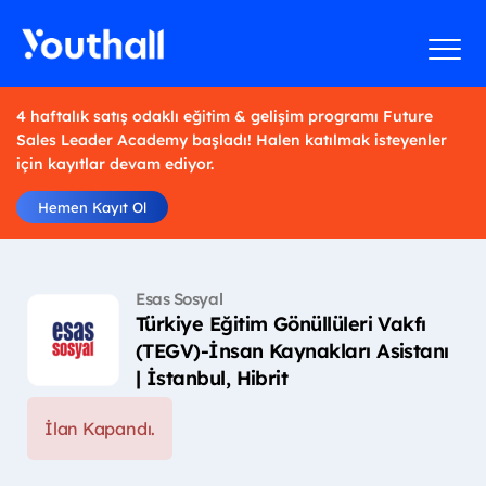
4 haftalık satış odaklı eğitim & gelişim programı Future
Sales Leader Academy başladı! Halen katılmak isteyenler
için kayıtlar devam ediyor.
Hemen Kayıt Ol
Esas Sosyal
Türkiye Eğitim Gönüllüleri Vakfı
(TEGV)-İnsan Kaynakları Asistanı
| İstanbul, Hibrit
İlan Kapandı.