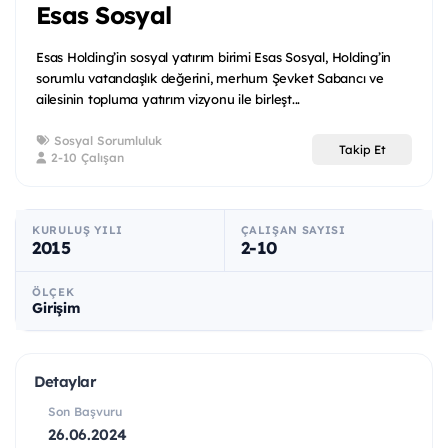
Esas Sosyal
Esas Holding’in sosyal yatırım birimi Esas Sosyal, Holding’in
sorumlu vatandaşlık değerini, merhum Şevket Sabancı ve
ailesinin topluma yatırım vizyonu ile birleşt...
Sosyal Sorumluluk
Takip Et
2-10 Çalışan
KURULUŞ YILI
ÇALIŞAN SAYISI
2015
2-10
ÖLÇEK
Girişim
Detaylar
Son Başvuru
26.06.2024