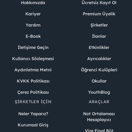
Hakkımızda
Ücretsiz Kayıt Ol
Kariyer
Premium Üyelik
Yardım
Şirketler
E-Book
İlanlar
İletişime Geçin
Etkinlikler
Kullanıcı Sözleşmesi
Ayrıcalıklar
Aydınlatma Metni
Öğrenci Kulüpleri
KVKK Politikası
Okullar
Çerez Politikası
YouthBlog
ŞIRKETLER İÇIN
ARAÇLAR
Neler Yaparız?
Not Ortalaması
Hesaplayıcı
Kurumsal Giriş
Vize Final Büt