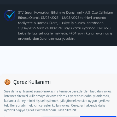
STJ İnsan Kaynakları Bilişim ve Danışmanlık A.Ş. Özel İstihdam
Bürosu Olarak 13/05/2025 - 12/05/2028 tarihleri arasında
faaliyette bulunmak üzere, Türkiye İş Kurumu tarafından
18/04/2025 tarih ve 18095710 sayılı karar uyarınca 1078 nolu
belge ile faaliyet göstermektedir. 4904 sayılı kanun uyarınca iş
arayanlardan ücret alınması yasaktır.