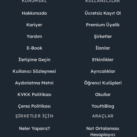
KURUMSAL
KULLANICILAR
Hakkımızda
Ücretsiz Kayıt Ol
Kariyer
Premium Üyelik
Yardım
Şirketler
E-Book
İlanlar
İletişime Geçin
Etkinlikler
Kullanıcı Sözleşmesi
Ayrıcalıklar
Aydınlatma Metni
Öğrenci Kulüpleri
KVKK Politikası
Okullar
Çerez Politikası
YouthBlog
ŞIRKETLER İÇIN
ARAÇLAR
Neler Yaparız?
Not Ortalaması
Hesaplayıcı