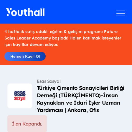
4 haftalık satış odaklı eğitim & gelişim programı Future
Sales Leader Academy başladı! Halen katılmak isteyenler
için kayıtlar devam ediyor.
Hemen Kayıt Ol
Esas Sosyal
Türkiye Çimento Sanayicileri Birliği
Derneği (TÜRKÇİMENTO)-İnsan
Kaynakları ve İdari İşler Uzman
Yardımcısı | Ankara, Ofis
İlan Kapandı.