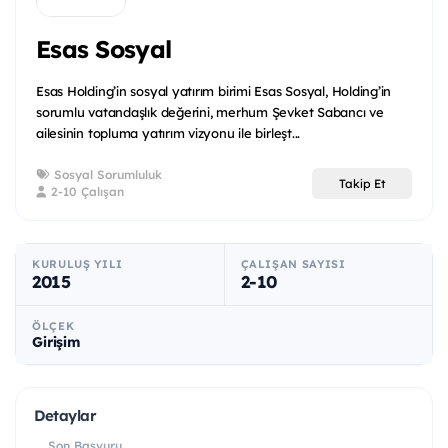
Esas Sosyal
Esas Holding’in sosyal yatırım birimi Esas Sosyal, Holding’in
sorumlu vatandaşlık değerini, merhum Şevket Sabancı ve
ailesinin topluma yatırım vizyonu ile birleşt...
Sosyal Sorumluluk
Takip Et
2-10 Çalışan
KURULUŞ YILI
ÇALIŞAN SAYISI
2015
2-10
ÖLÇEK
Girişim
Detaylar
Son Başvuru