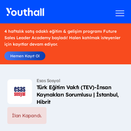
4 haftalık satış odaklı eğitim & gelişim programı Future
Sales Leader Academy başladı! Halen katılmak isteyenler
için kayıtlar devam ediyor.
Hemen Kayıt Ol
Esas Sosyal
Türk Eğitim Vakfı (TEV)-İnsan
Kaynakları Sorumlusu | İstanbul,
Hibrit
İlan Kapandı.