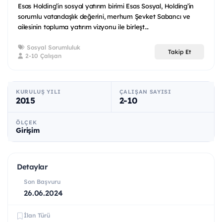
Esas Holding’in sosyal yatırım birimi Esas Sosyal, Holding’in
sorumlu vatandaşlık değerini, merhum Şevket Sabancı ve
ailesinin topluma yatırım vizyonu ile birleşt...
Sosyal Sorumluluk
Takip Et
2-10 Çalışan
KURULUŞ YILI
ÇALIŞAN SAYISI
2015
2-10
ÖLÇEK
Girişim
Detaylar
Son Başvuru
26.06.2024
İlan Türü