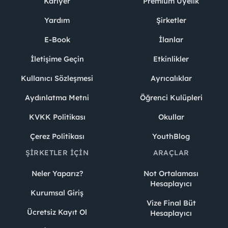
Kariyer
Premium Üyelik
Yardım
Şirketler
E-Book
İlanlar
İletişime Geçin
Etkinlikler
Kullanıcı Sözleşmesi
Ayrıcalıklar
Aydınlatma Metni
Öğrenci Kulüpleri
KVKK Politikası
Okullar
Çerez Politikası
YouthBlog
ŞIRKETLER İÇIN
ARAÇLAR
Neler Yaparız?
Not Ortalaması
Hesaplayıcı
Kurumsal Giriş
Vize Final Büt
Ücretsiz Kayıt Ol
Hesaplayıcı