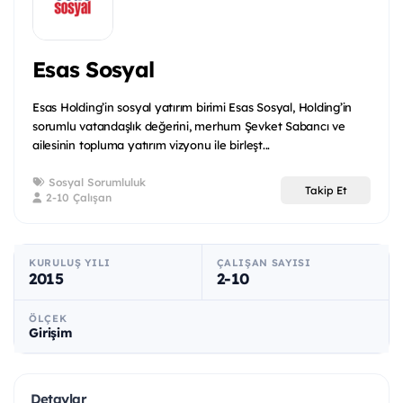
Esas Sosyal
Esas Holding’in sosyal yatırım birimi Esas Sosyal, Holding’in
sorumlu vatandaşlık değerini, merhum Şevket Sabancı ve
ailesinin topluma yatırım vizyonu ile birleşt...
Sosyal Sorumluluk
Takip Et
2-10 Çalışan
KURULUŞ YILI
ÇALIŞAN SAYISI
2015
2-10
ÖLÇEK
Girişim
Detaylar