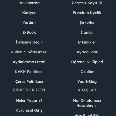
Hakkımızda
Ücretsiz Kayıt Ol
Kariyer
Premium Üyelik
Yardım
Şirketler
E-Book
İlanlar
İletişime Geçin
Etkinlikler
Kullanıcı Sözleşmesi
Ayrıcalıklar
Aydınlatma Metni
Öğrenci Kulüpleri
KVKK Politikası
Okullar
Çerez Politikası
YouthBlog
ŞIRKETLER İÇIN
ARAÇLAR
Neler Yaparız?
Not Ortalaması
Hesaplayıcı
Kurumsal Giriş
Vize Final Büt