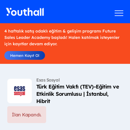
4 haftalık satış odaklı eğitim & gelişim programı Future
Sales Leader Academy başladı! Halen katılmak isteyenler
için kayıtlar devam ediyor.
Hemen Kayıt Ol
Esas Sosyal
Türk Eğitim Vakfı (TEV)-Eğitim ve
Etkinlik Sorumlusu | İstanbul,
Hibrit
İlan Kapandı.