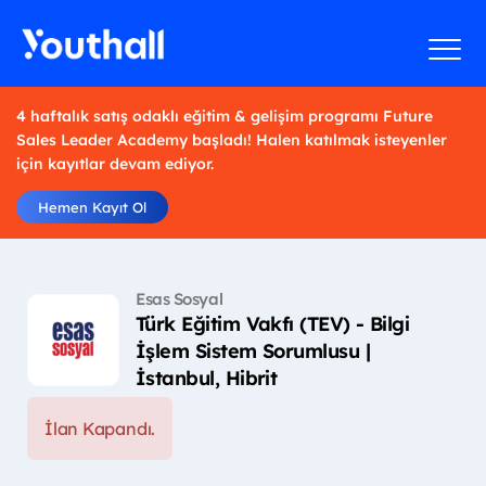
4 haftalık satış odaklı eğitim & gelişim programı Future
Sales Leader Academy başladı! Halen katılmak isteyenler
için kayıtlar devam ediyor.
Hemen Kayıt Ol
Esas Sosyal
Türk Eğitim Vakfı (TEV) - Bilgi
İşlem Sistem Sorumlusu |
İstanbul, Hibrit
İlan Kapandı.