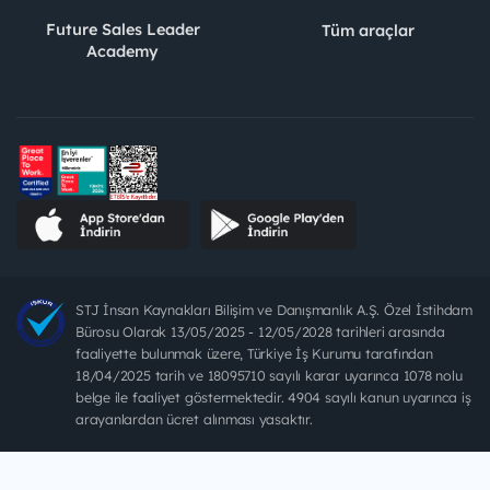
Future Sales Leader
Tüm araçlar
Academy
STJ İnsan Kaynakları Bilişim ve Danışmanlık A.Ş. Özel İstihdam
Bürosu Olarak 13/05/2025 - 12/05/2028 tarihleri arasında
faaliyette bulunmak üzere, Türkiye İş Kurumu tarafından
18/04/2025 tarih ve 18095710 sayılı karar uyarınca 1078 nolu
belge ile faaliyet göstermektedir. 4904 sayılı kanun uyarınca iş
arayanlardan ücret alınması yasaktır.