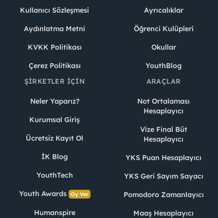
Kullanıcı Sözleşmesi
Ayrıcalıklar
Aydınlatma Metni
Öğrenci Kulüpleri
KVKK Politikası
Okullar
Çerez Politikası
YouthBlog
ŞIRKETLER İÇIN
ARAÇLAR
Neler Yaparız?
Not Ortalaması
Hesaplayıcı
Kurumsal Giriş
Vize Final Büt
Ücretsiz Kayıt Ol
Hesaplayıcı
İK Blog
YKS Puan Hesaplayıcı
YouthTech
YKS Geri Sayım Sayacı
Youth Awards
Pomodoro Zamanlayıcı
Oy Ver
Humanspire
Maaş Hesaplayıcı