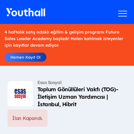
4 haftalık satış odaklı eğitim & gelişim programı Future
Sales Leader Academy başladı! Halen katılmak isteyenler
için kayıtlar devam ediyor.
Hemen Kayıt Ol
Esas Sosyal
Toplum Gönüllüleri Vakfı (TOG)-
İletişim Uzman Yardımcısı |
İstanbul, Hibrit
İlan Kapandı.