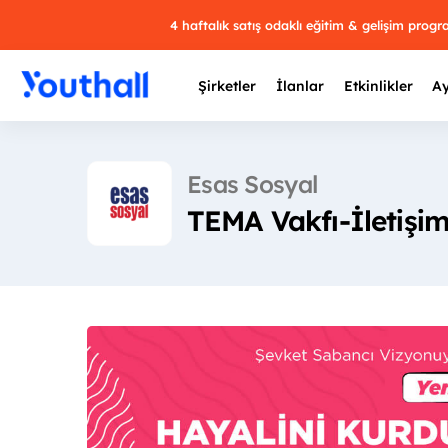
4 haftalık satış odaklı eğitim & gelişim prog
Şirketler
İlanlar
Etkinlikler
Ay
Esas Sosyal
TEMA Vakfı-İletişim 
Y
29 