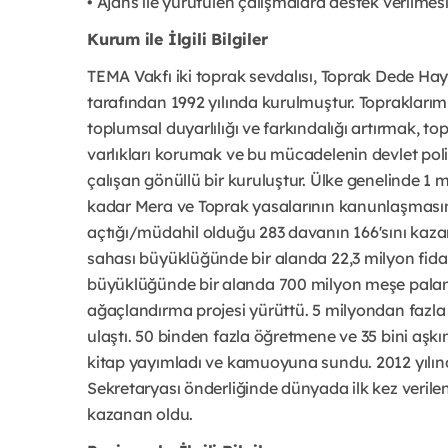
• Ajans ile yürütülen çalışmalara destek verilmesi
Kurum ile İlgili Bilgiler
TEMA Vakfı iki toprak sevdalısı, Toprak Dede Ha
tarafından 1992 yılında kurulmuştur. Topraklarım
toplumsal duyarlılığı ve farkındalığı artırmak,
varlıkları korumak ve bu mücadelenin devlet pol
çalışan gönüllü bir kuruluştur. Ülke genelinde 
kadar Mera ve Toprak yasalarının kanunlaşmasına
açtığı/müdahil olduğu 283 davanın 166'sını kaza
sahası büyüklüğünde bir alanda 22,3 milyon fidan
büyüklüğünde bir alanda 700 milyon meşe palamu
ağaçlandırma projesi yürüttü. 5 milyondan fazla 
ulaştı. 50 binden fazla öğretmene ve 35 bini aşkı
kitap yayımladı ve kamuoyuna sundu. 2012 yılınd
Sekretaryası önderliğinde dünyada ilk kez verile
kazanan oldu.