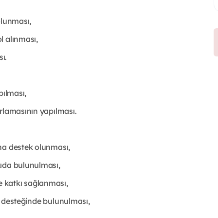
olunması,
l alınması,
ı.
pılması,
rlamasının yapılması.
na destek olunması,
kıda bulunulması,
ile katkı sağlanması,
p desteğinde bulunulması,