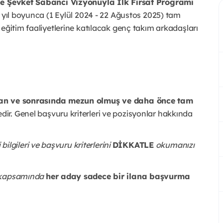
ile Şevket Sabancı Vizyonuyla İlk Fırsat Programı
r yıl boyunca (1 Eylül 2024 - 22 Ağustos 2025) tam
eğitim faaliyetlerine katılacak genç takım arkadaşları
an ve sonrasında mezun olmuş ve daha önce tam
ir. Genel başvuru kriterleri ve pozisyonlar hakkında
gileri ve başvuru kriterlerini
DİKKATLE
okumanızı
ı kapsamında
her aday sadece bir ilana başvurma