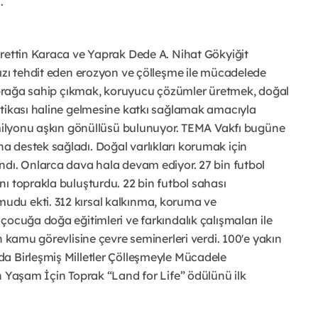
.
yrettin Karaca ve Yaprak Dede A. Nihat Gökyiğit
ızı tehdit eden erozyon ve çölleşme ile mücadelede
 toprağa sahip çıkmak, koruyucu çözümler üretmek, doğal
itikası haline gelmesine katkı sağlamak amacıyla
1 milyonu aşkın gönüllüsü bulunuyor. TEMA Vakfı bugüne
 destek sağladı. Doğal varlıkları korumak için
ndı. Onlarca dava hala devam ediyor. 27 bin futbol
ı toprakla buluşturdu. 22 bin futbol sahası
du ekti. 312 kırsal kalkınma, koruma ve
çocuğa doğa eğitimleri ve farkındalık çalışmaları ile
n kamu görevlisine çevre seminerleri verdi. 100'e yakın
a Birleşmiş Milletler Çölleşmeyle Mücadele
n Yaşam İçin Toprak “Land for Life” ödülünü ilk