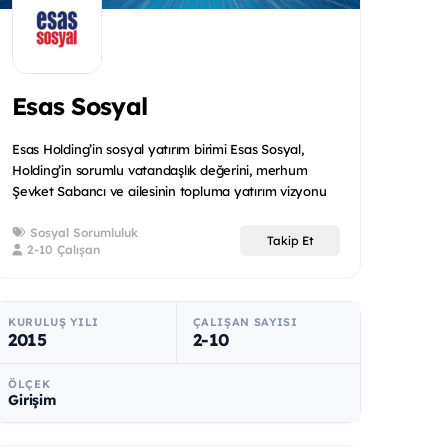
Esas Sosyal
Esas Holding’in sosyal yatırım birimi Esas Sosyal,
Holding’in sorumlu vatandaşlık değerini, merhum
Şevket Sabancı ve ailesinin topluma yatırım vizyonu
ile birleşt...
Sosyal Sorumluluk
Takip Et
2-10 Çalışan
KURULUŞ YILI
ÇALIŞAN SAYISI
2015
2-10
ÖLÇEK
Girişim