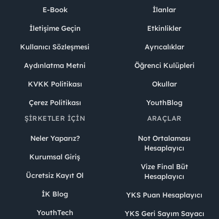
E-Book
İlanlar
İletişime Geçin
Etkinlikler
Kullanıcı Sözleşmesi
Ayrıcalıklar
Aydınlatma Metni
Öğrenci Kulüpleri
KVKK Politikası
Okullar
Çerez Politikası
YouthBlog
ŞIRKETLER İÇIN
ARAÇLAR
Neler Yaparız?
Not Ortalaması
Hesaplayıcı
Kurumsal Giriş
Vize Final Büt
Ücretsiz Kayıt Ol
Hesaplayıcı
İK Blog
YKS Puan Hesaplayıcı
YouthTech
YKS Geri Sayım Sayacı