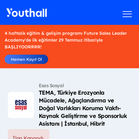
4 haftalık eğitim & gelişim programı Future Sales Leader
Academy'de ilk eğitimler 29 Temmuz itibariyle
BAŞLIYOORRRR!
Hemen Kayıt Ol
Esas Sosyal
TEMA, Türkiye Erozyonla
Mücadele, Ağaçlandırma ve
Doğal Varlıkları Koruma Vakfı-
Kaynak Geliştirme ve Sponsorluk
Asistanı | İstanbul, Hibrit
İlan Kapandı.