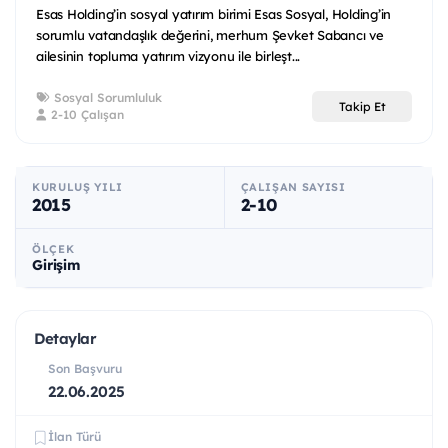
Esas Holding’in sosyal yatırım birimi Esas Sosyal, Holding’in
sorumlu vatandaşlık değerini, merhum Şevket Sabancı ve
ailesinin topluma yatırım vizyonu ile birleşt...
Sosyal Sorumluluk
Takip Et
2-10 Çalışan
KURULUŞ YILI
ÇALIŞAN SAYISI
2015
2-10
ÖLÇEK
Girişim
Detaylar
Son Başvuru
22.06.2025
İlan Türü