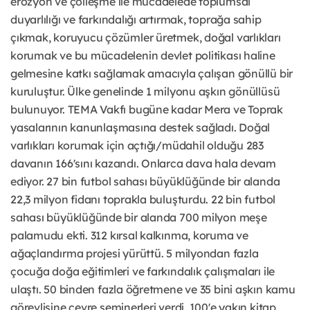
erozyon ve çölleşme ile mücadelede toplumsal
duyarlılığı ve farkındalığı artırmak, toprağa sahip
çıkmak, koruyucu çözümler üretmek, doğal varlıkları
korumak ve bu mücadelenin devlet politikası haline
gelmesine katkı sağlamak amacıyla çalışan gönüllü bir
kuruluştur. Ülke genelinde 1 milyonu aşkın gönüllüsü
bulunuyor. TEMA Vakfı bugüne kadar Mera ve Toprak
yasalarının kanunlaşmasına destek sağladı. Doğal
varlıkları korumak için açtığı/müdahil olduğu 283
davanın 166'sını kazandı. Onlarca dava hala devam
ediyor. 27 bin futbol sahası büyüklüğünde bir alanda
22,3 milyon fidanı toprakla buluşturdu. 22 bin futbol
sahası büyüklüğünde bir alanda 700 milyon meşe
palamudu ekti. 312 kırsal kalkınma, koruma ve
ağaçlandırma projesi yürüttü. 5 milyondan fazla
çocuğa doğa eğitimleri ve farkındalık çalışmaları ile
ulaştı. 50 binden fazla öğretmene ve 35 bini aşkın kamu
görevlisine çevre seminerleri verdi. 100'e yakın kitap