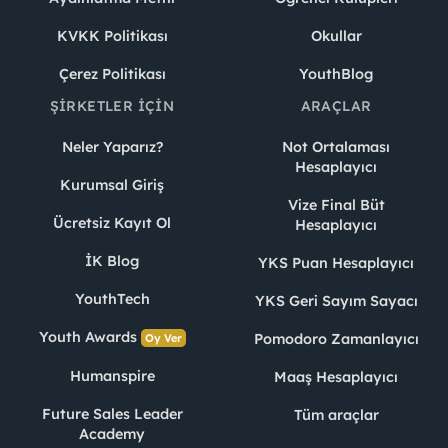
KVKK Politikası
Okullar
Çerez Politikası
YouthBlog
ŞIRKETLER İÇIN
ARAÇLAR
Neler Yaparız?
Not Ortalaması
Hesaplayıcı
Kurumsal Giriş
Vize Final Büt
Ücretsiz Kayıt Ol
Hesaplayıcı
İK Blog
YKS Puan Hesaplayıcı
YouthTech
YKS Geri Sayım Sayacı
Youth Awards
Pomodoro Zamanlayıcı
Oy Ver
Humanspire
Maaş Hesaplayıcı
Future Sales Leader
Tüm araçlar
Academy