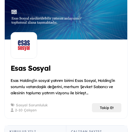
Esas Sosyal
Esas Holding’in sosyal yatırım birimi Esas Sosyal, Holding’in
sorumlu vatandaşlık değerini, merhum Şevket Sabancı ve
ailesinin topluma yatırım vizyonu ile birleşt...
Sosyal Sorumluluk
Takip Et
2-10 Çalışan
KURULUŞ YILI
ÇALIŞAN SAYISI