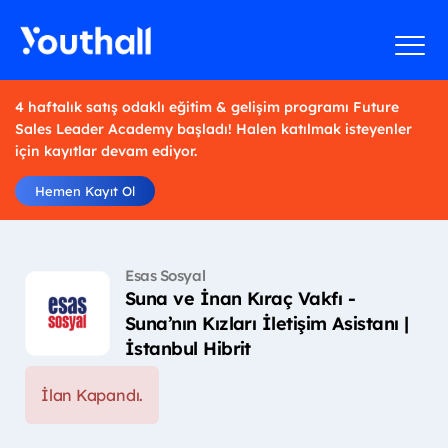
4 haftalık satış odaklı eğitim & gelişim programı Future
Sales Leader Academy başladı! Halen katılmak isteyenler
için kayıtlar devam ediyor.
Hemen Kayıt Ol
Esas Sosyal
Suna ve İnan Kıraç Vakfı -
Suna’nın Kızları İletişim Asistanı |
İstanbul Hibrit
İlan Kapandı.