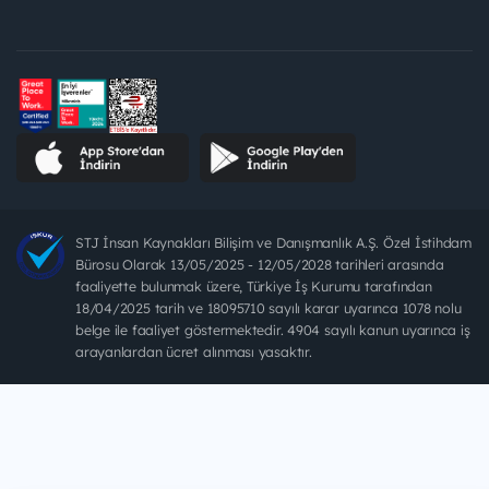
STJ İnsan Kaynakları Bilişim ve Danışmanlık A.Ş. Özel İstihdam
Bürosu Olarak 13/05/2025 - 12/05/2028 tarihleri arasında
faaliyette bulunmak üzere, Türkiye İş Kurumu tarafından
18/04/2025 tarih ve 18095710 sayılı karar uyarınca 1078 nolu
belge ile faaliyet göstermektedir. 4904 sayılı kanun uyarınca iş
arayanlardan ücret alınması yasaktır.