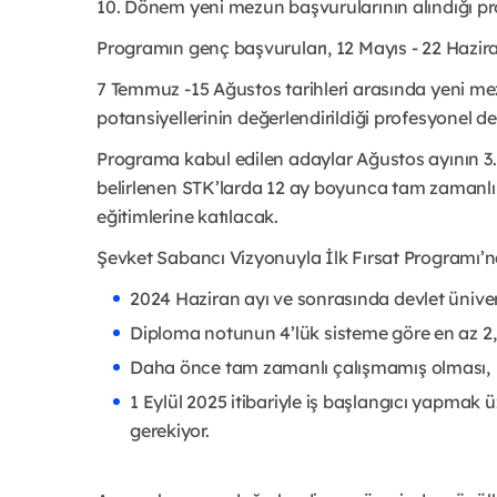
10. Dönem yeni mezun başvurularının alındığı p
Programın genç başvuruları, 12 Mayıs - 22 Hazira
7 Temmuz -15 Ağustos tarihleri arasında yeni me
potansiyellerinin değerlendirildiği profesyonel d
Programa kabul edilen adaylar Ağustos ayının 3.
belirlenen STK’larda 12 ay boyunca tam zamanlı
eğitimlerine katılacak.
Şevket Sabancı Vizyonuyla İlk Fırsat Programı’
2024 Haziran ayı ve sonrasında devlet ünive
Diploma notunun 4’lük sisteme göre en az 2,
Daha önce tam zamanlı çalışmamış olması,
1 Eylül 2025 itibariyle iş başlangıcı yapma
gerekiyor.