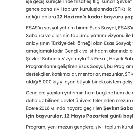
işe geçiş süreçlerinde fırsat eşitliği sunan Şevke
gence daha sivil toplum kuruluşlarında (STK) ilk 
açtığı ilanlara
22 Haziran’a kadar başvuru yap
ESAS’ın sosyal yatırım birimi Esas Sosyal, ESAS
Sabancı ve ailesinin topluma yatırım vizyonu ile 
anlayışının Türkiye’deki örneği olan Esas Sosyal
amaçlamaktadır. Gençlik ve istihdam alanında od
Şevket Sabancı Vizyonuyla İlk Fırsat, Hayırlı Sa
Programlarını geliştiren Esas Sosyal, bu Progra
destekçiler, katılımcılar, mentorlar, mezunlar, ST
aldığı 5.000 kişiyi aşan büyük bir ekosistem gelişt
Gençlere yapılan yatırımın hem bugüne hem de ge
daha az bilinen devlet üniversitelerinden mezun 
üzere 2016 yılında hayata geçirilen
Şevket Saban
için başvurular, 12 Mayıs Pazartesi günü başl
Program, yeni mezun gençlere, sivil toplum kurul