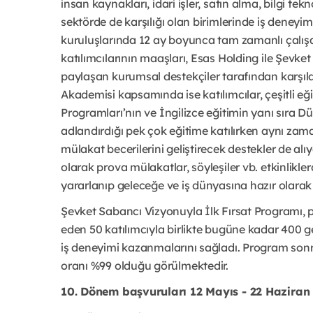
insan kaynakları, idari işler, satın alma, bilgi tek
sektörde de karşılığı olan birimlerinde iş deney
kuruluşlarında 12 ay boyunca tam zamanlı çalışa
katılımcılarının maaşları, Esas Holding ile Şevk
paylaşan kurumsal destekçiler tarafından karşılan
Akademisi kapsamında ise katılımcılar, çeşitli eği
Programları’nın ve İngilizce eğitimin yanı sıra 
adlandırdığı pek çok eğitime katılırken aynı za
mülakat becerilerini geliştirecek destekler de alı
olarak prova mülakatlar, söyleşiler vb. etkinlikle
yararlanıp geleceğe ve iş dünyasına hazır olara
Şevket Sabancı Vizyonuyla İlk Fırsat Program
eden 50 katılımcıyla birlikte bugüne kadar 400 g
iş deneyimi kazanmalarını sağladı. Program sonras
oranı %99 olduğu görülmektedir.
10. Dönem başvuruları 12 Mayıs - 22 Haziran 