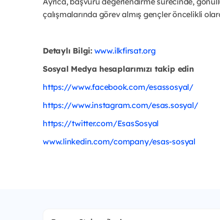
Ayrıca, başvuru değerlendirme sürecinde, gönüllü
çalışmalarında görev almış gençler öncelikli olar
Detaylı Bilgi:
www.ilkfirsat.org
Sosyal Medya hesaplarımızı takip edin
https://www.facebook.com/esassosyal/
https://www.instagram.com/esas.sosyal/
https://twitter.com/EsasSosyal
www.linkedin.com/company/esas-sosyal