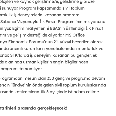
nolojileri ve kaynak geliştirme/iş geliştirme gibi özel
imi sunuyor. Program kapsamında sivil toplum
rak ilk iş deneyimlerini kazanan program
et Sabancı Vizyonuyla İlk Fırsat Programı’nın misyonunu
ıyor. Eğitim maliyetlerini ESAS’ın üstlendiği İlk Fırsat
tim ve gelişim desteği de alıyorlar. MS Office
Dünya Ekonomik Forumu’nun 21. yüzyıl becerileri olarak
manda önemli kurumların yöneticilerinden mentorluk ve
yorlar. STK’larda iş deneyimi kazanan bu gençler, ek
rde alanında uzman kişilerin engin bilgilerinden
k programı tamamlıyor.
ı, programdan mezun olan 350 genç ve programa devam
encin Türkiye’nin önde gelen sivil
toplum kuruluşlarında
ında katılımcıların, ilk 6 ay içinde istihdam edilme
tarihleri arasında gerçekleşecek!