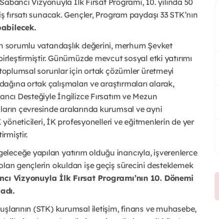
t Sabancı Vizyonuyla İlk Fırsat Programı, 10. yılında 50
iş fırsatı sunacak. Gençler, Program paydaşı 33 STK’nın
abilecek.
’ın sorumlu vatandaşlık değerini, merhum Şevket
birleştirmiştir. Günümüzde mevcut sosyal etki yatırımı
; toplumsal sorunlar için ortak çözümler üretmeyi
ağına ortak çalışmaları ve araştırmaları alarak,
bancı Desteğiyle İngilizce Fırsatım ve Mezun
mların çevresinde aralarında kurumsal ve ayni
K yöneticileri, İK profesyonelleri ve eğitmenlerin de yer
irmiştir.
leceğe yapılan yatırım olduğu inancıyla, işverenlerce
olan gençlerin okuldan işe geçiş sürecini desteklemek
cı Vizyonuyla İlk Fırsat Programı’nın 10. Dönemi
adı.
uşlarının (STK) kurumsal iletişim, finans ve muhasebe,