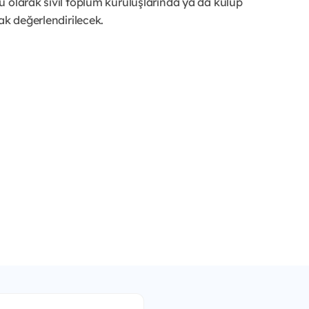
 olarak sivil toplum kuruluşlarında ya da kulüp
ak değerlendirilecek.