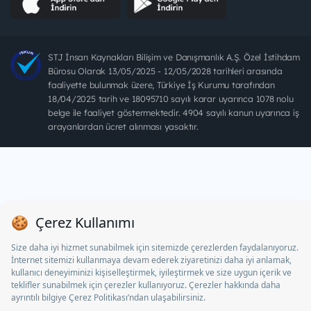
STJ İnsan Kaynakları Bilişim ve Danışmanlık A.Ş. Özel İstihdam
Bürosu Olarak 13/05/2025 - 12/05/2028 tarihleri arasında
faaliyette bulunmak üzere, Türkiye İş Kurumu tarafından
18/04/2025 tarih ve 18095710 sayılı karar uyarınca 1078 nolu
belge ile faaliyet göstermektedir. 4904 sayılı kanun uyarınca iş
arayanlardan ücret alınması yasaktır.