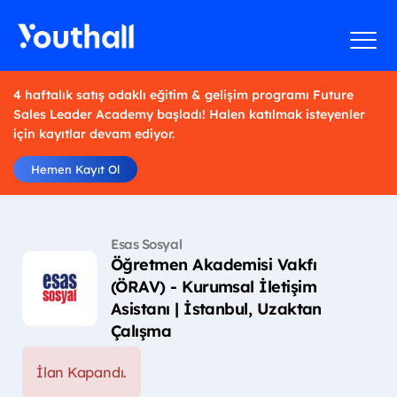
4 haftalık satış odaklı eğitim & gelişim programı Future
Sales Leader Academy başladı! Halen katılmak isteyenler
için kayıtlar devam ediyor.
Hemen Kayıt Ol
Esas Sosyal
Öğretmen Akademisi Vakfı
(ÖRAV) - Kurumsal İletişim
Asistanı | İstanbul, Uzaktan
Çalışma
İlan Kapandı.