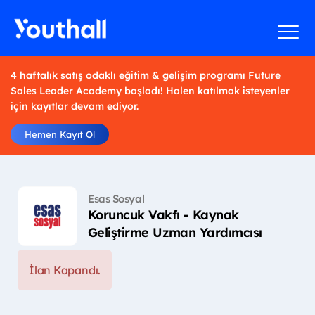
4 haftalık satış odaklı eğitim & gelişim programı Future
Sales Leader Academy başladı! Halen katılmak isteyenler
için kayıtlar devam ediyor.
Hemen Kayıt Ol
Esas Sosyal
Koruncuk Vakfı - Kaynak
Geliştirme Uzman Yardımcısı
İlan Kapandı.