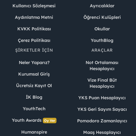
Kullanıcı Sözleşmesi
Ayrıcalıklar
Aydınlatma Metni
Öğrenci Kulüpleri
KVKK Politikası
Okullar
Çerez Politikası
YouthBlog
ŞIRKETLER İÇIN
ARAÇLAR
Neler Yaparız?
Not Ortalaması
Hesaplayıcı
Kurumsal Giriş
Vize Final Büt
Ücretsiz Kayıt Ol
Hesaplayıcı
İK Blog
YKS Puan Hesaplayıcı
YouthTech
YKS Geri Sayım Sayacı
Youth Awards
Pomodoro Zamanlayıcı
Oy Ver
Humanspire
Maaş Hesaplayıcı