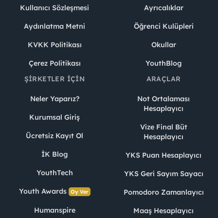
Kullanıcı Sözleşmesi
Ayrıcalıklar
Aydınlatma Metni
Öğrenci Kulüpleri
KVKK Politikası
Okullar
Çerez Politikası
YouthBlog
ŞIRKETLER İÇIN
ARAÇLAR
Neler Yaparız?
Not Ortalaması
Hesaplayıcı
Kurumsal Giriş
Vize Final Büt
Ücretsiz Kayıt Ol
Hesaplayıcı
İK Blog
YKS Puan Hesaplayıcı
YouthTech
YKS Geri Sayım Sayacı
Youth Awards
Pomodoro Zamanlayıcı
Oy Ver
Humanspire
Maaş Hesaplayıcı