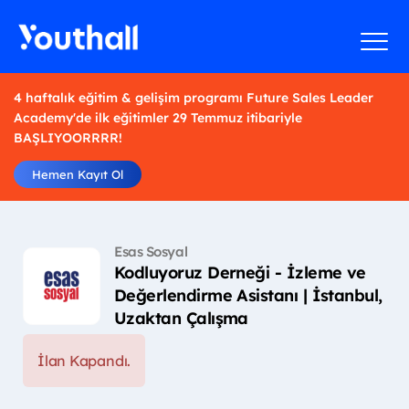
4 haftalık eğitim & gelişim programı Future Sales Leader
Academy'de ilk eğitimler 29 Temmuz itibariyle
BAŞLIYOORRRR!
Hemen Kayıt Ol
Esas Sosyal
Kodluyoruz Derneği - İzleme ve
Değerlendirme Asistanı | İstanbul,
Uzaktan Çalışma
İlan Kapandı.