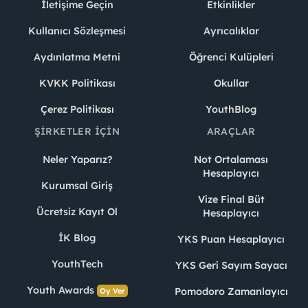
İletişime Geçin
Etkinlikler
Kullanıcı Sözleşmesi
Ayrıcalıklar
Aydınlatma Metni
Öğrenci Kulüpleri
KVKK Politikası
Okullar
Çerez Politikası
YouthBlog
ŞIRKETLER İÇIN
ARAÇLAR
Neler Yaparız?
Not Ortalaması
Hesaplayıcı
Kurumsal Giriş
Vize Final Büt
Ücretsiz Kayıt Ol
Hesaplayıcı
İK Blog
YKS Puan Hesaplayıcı
YouthTech
YKS Geri Sayım Sayacı
Youth Awards
Pomodoro Zamanlayıcı
Oy Ver