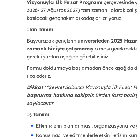
Vizyonuyla İlk Fırsat Programı
çerçevesinde ya
2026- 27 Ağustos 2027) tam zamanlı olarak çalışa
katılacak genç takım arkadaşları arıyoruz.
İlan Tanımı
Başvuracak gençlerin
üniversiteden 2025 Haz
zamanlı bir işte çalışmamış
olması gerekmekted
gerekli şartları aşağıda görebilirsiniz.
Formu doldurmaya başlamadan önce aşağıdaki bi
rica ederiz.
Dikkat **
Şevket Sabancı Vizyonuyla İlk Fırsat
başvurma hakkına sahiptir.
Birden fazla pozi
sayılacaktır
İş Tanımı
Etkinliklerin planlanması, organizasyonu v
Konuşmacı ve eğitmenlerle etkin iletişim ku