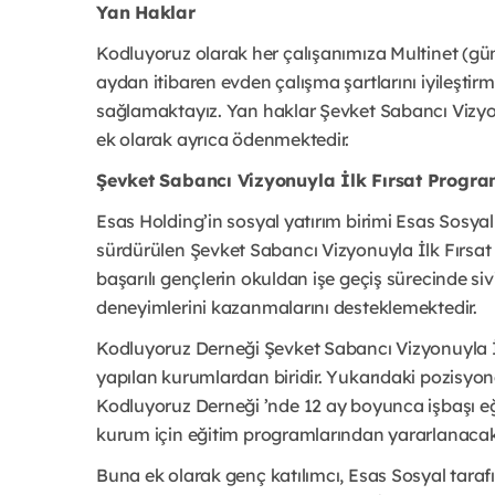
Yan Haklar
Kodluyoruz olarak her çalışanımıza Multinet (günlü
aydan itibaren evden çalışma şartlarını iyileştirm
sağlamaktayız. Yan haklar Şevket Sabancı Vizyonu
ek olarak ayrıca ödenmektedir.
Şevket Sabancı Vizyonuyla İlk Fırsat Progr
Esas Holding’in sosyal yatırım birimi Esas Sosyal t
sürdürülen Şevket Sabancı Vizyonuyla İlk Fırsat
başarılı gençlerin okuldan işe geçiş sürecinde siv
deneyimlerini kazanmalarını desteklemektedir.
Kodluyoruz Derneği Şevket Sabancı Vizyonuyla İl
yapılan kurumlardan biridir. Yukarıdaki pozisyon
Kodluyoruz Derneği ’nde 12 ay boyunca işbaşı e
kurum için eğitim programlarından yararlanacakt
Buna ek olarak genç katılımcı, Esas Sosyal tarafın