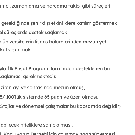
ımcı, zamanlama ve harcama takibi gibi süreçleri
rektiğinde şehir dışı etkinliklere katılım göstermek
nel süreçlerde destek sağlamak
 üniversitelerin lisans bölümlerinden mezuniyet
e katkı sunmak
la İlk Fırsat Programı tarafından desteklenen bu
 sağlaması gerekmektedir.
aziran ayı ve sonrasında mezun olmuş,
5/ 100'lük sistemde 65 puan ve üzeri olması,
tajlar ve dönemsel çalışmalar bu kapsamda değildir)
bilecek niteliklere sahip olması,
ı Kodluyoruz Derneği için çalışmayı taahhüt etmesi,