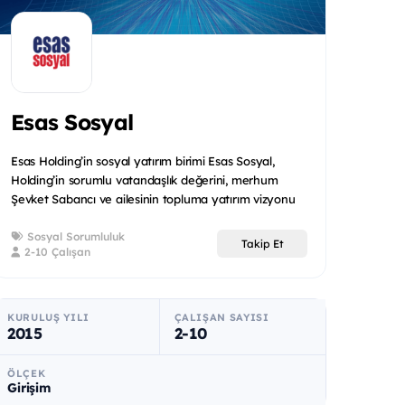
Esas Sosyal
Esas Holding’in sosyal yatırım birimi Esas Sosyal,
Holding’in sorumlu vatandaşlık değerini, merhum
Şevket Sabancı ve ailesinin topluma yatırım vizyonu
ile birleşt...
Sosyal Sorumluluk
Takip Et
2-10 Çalışan
KURULUŞ YILI
ÇALIŞAN SAYISI
2015
2-10
ÖLÇEK
Girişim