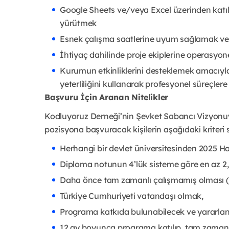
Google Sheets ve/veya Excel üzerinden katıl
yürütmek
Esnek çalışma saatlerine uyum sağlamak ve ge
İhtiyaç dahilinde proje ekiplerine operasyo
Kurumun etkinliklerini desteklemek amacıyla
yeterliliğini kullanarak profesyonel süreçler
Başvuru İçin Aranan Nitelikler
Kodluyoruz Derneği’nin Şevket Sabancı Vizyonuy
pozisyona başvuracak kişilerin aşağıdaki kriteri
Herhangi bir devlet üniversitesinden 2025 H
Diploma notunun 4’lük sisteme göre en az 2,
Daha önce tam zamanlı çalışmamış olması (S
Türkiye Cumhuriyeti vatandaşı olmak,
Programa katkıda bulunabilecek ve yararlana
12 ay boyunca programa katılıp, tam zamanl