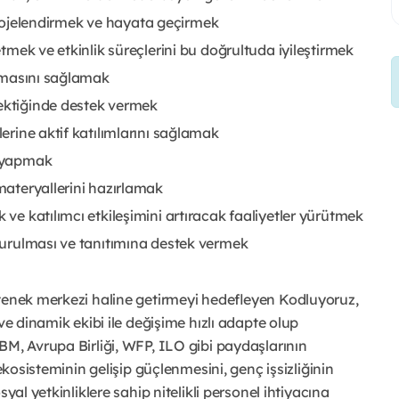
ri projelendirmek ve hayata geçirmek
 etmek ve etkinlik süreçlerini bu doğrultuda iyileştirmek
rlamasını sağlamak
rektiğinde destek vermek
lerine aktif katılımlarını sağlamak
ı yapmak
 materyallerini hazırlamak
 ve katılımcı etkileşimini artıracak faaliyetler yürütmek
uyurulması ve tanıtımına destek vermek
etenek merkezi haline getirmeyi hedefleyen Kodluyoruz,
ve dinamik ekibi ile değişime hızlı adapte olup
BM, Avrupa Birliği, WFP, ILO gibi paydaşlarının
ekosisteminin gelişip güçlenmesini, genç işsizliğinin
yal yetkinliklere sahip nitelikli personel ihtiyacına