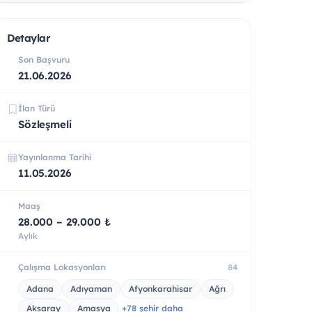
Detaylar
Son Başvuru
21.06.2026
İlan Türü
Sözleşmeli
Yayınlanma Tarihi
11.05.2026
Maaş
28.000 – 29.000 ₺
Aylık
Çalışma Lokasyonları
84
Adana
Adıyaman
Afyonkarahisar
Ağrı
Aksaray
Amasya
+78 şehir daha