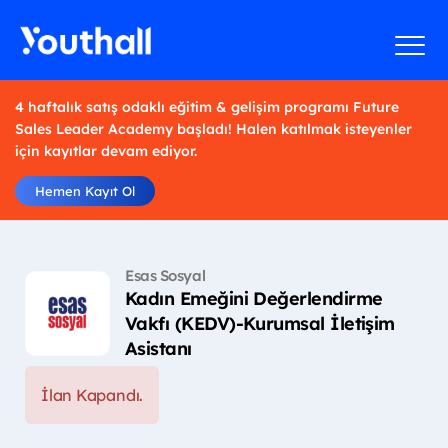
4 haftalık satış odaklı eğitim & gelişim programı Future
Sales Leader Academy başladı! Halen katılmak isteyenler
için kayıtlar devam ediyor.
Hemen Kayıt Ol
Esas Sosyal
Kadın Emeğini Değerlendirme
Vakfı (KEDV)-Kurumsal İletişim
Asistanı
İlan Kapandı.