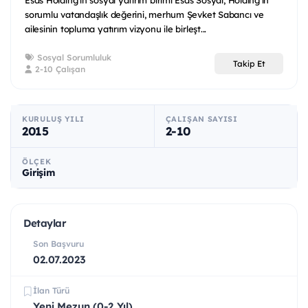
Esas Holding’in sosyal yatırım birimi Esas Sosyal, Holding’in
sorumlu vatandaşlık değerini, merhum Şevket Sabancı ve
ailesinin topluma yatırım vizyonu ile birleşt...
Sosyal Sorumluluk
Takip Et
2-10 Çalışan
KURULUŞ YILI
ÇALIŞAN SAYISI
2015
2-10
ÖLÇEK
Girişim
Detaylar
Son Başvuru
02.07.2023
İlan Türü
Yeni Mezun (0-2 Yıl)