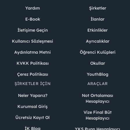
Yardım
Şirketler
E-Book
İlanlar
İletişime Geçin
Etkinlikler
Kullanıcı Sözleşmesi
Ayrıcalıklar
Aydınlatma Metni
Öğrenci Kulüpleri
KVKK Politikası
Okullar
Çerez Politikası
YouthBlog
ŞIRKETLER İÇIN
ARAÇLAR
Neler Yaparız?
Not Ortalaması
Hesaplayıcı
Kurumsal Giriş
Vize Final Büt
Ücretsiz Kayıt Ol
Hesaplayıcı
İK Blog
YKS Puan Hesaplayıcı