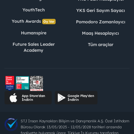
YouthTech
YKS Geri Sayım Sayacı
Youth Awards
Pomodoro Zamanlayıcı
Oy Ver
Humanspire
Maaş Hesaplayıcı
Future Sales Leader
Tüm araçlar
Academy
STJ İnsan Kaynakları Bilişim ve Danışmanlık A.Ş. Özel İstihdam
Bürosu Olarak 13/05/2025 - 12/05/2028 tarihleri arasında
faaliyette bulunmak üzere, Türkiye İş Kurumu tarafından