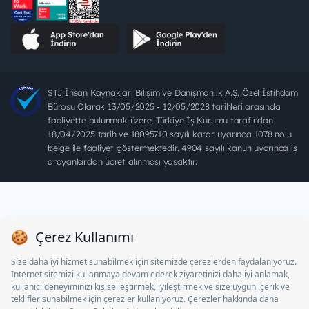
STJ İnsan Kaynakları Bilişim ve Danışmanlık A.Ş. Özel İstihdam
Bürosu Olarak 13/05/2025 - 12/05/2028 tarihleri arasında
faaliyette bulunmak üzere, Türkiye İş Kurumu tarafından
18/04/2025 tarih ve 18095710 sayılı karar uyarınca 1078 nolu
belge ile faaliyet göstermektedir. 4904 sayılı kanun uyarınca iş
arayanlardan ücret alınması yasaktır.