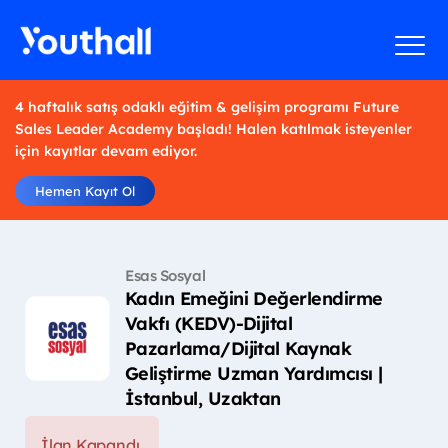
4 haftalık satış odaklı eğitim & gelişim programı Future
Sales Leader Academy başladı! Halen katılmak isteyenler
için kayıtlar devam ediyor.
Hemen Kayıt Ol
Esas Sosyal
Kadın Emeğini Değerlendirme
Vakfı (KEDV)-Dijital
Pazarlama/Dijital Kaynak
Geliştirme Uzman Yardımcısı |
İstanbul, Uzaktan
İlan Kapandı.