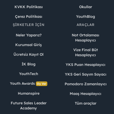
KVKK Politikası
Okullar
Çerez Politikası
YouthBlog
ŞIRKETLER İÇIN
ARAÇLAR
Neler Yaparız?
Not Ortalaması
Hesaplayıcı
Kurumsal Giriş
Vize Final Büt
Ücretsiz Kayıt Ol
Hesaplayıcı
İK Blog
YKS Puan Hesaplayıcı
YouthTech
YKS Geri Sayım Sayacı
Youth Awards
Pomodoro Zamanlayıcı
Oy Ver
Humanspire
Maaş Hesaplayıcı
Future Sales Leader
Tüm araçlar
Academy