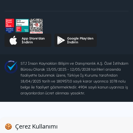
STJ İnsan Kaynakları Bilişim ve Danışmanlık A.Ş. Özel İstihdam
Bürosu Olarak 13/05/2025 - 12/05/2028 tarihleri arasında
faaliyette bulunmak üzere, Türkiye İş Kurumu tarafından
18/04/2025 tarih ve 18095710 sayılı karar uyarınca 1078 nolu
belge ile faaliyet göstermektedir. 4904 sayılı kanun uyarınca iş
arayanlardan ücret alınması yasaktır.