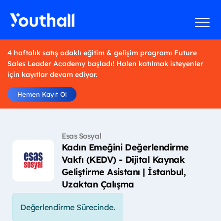
4 haftalık satış odaklı eğitim & gelişim programı Future
Sales Leader Academy başladı! Halen katılmak isteyenler
için kayıtlar devam ediyor.
Hemen Kayıt Ol
Esas Sosyal
Kadın Emeğini Değerlendirme
Vakfı (KEDV) - Dijital Kaynak
Geliştirme Asistanı | İstanbul,
Uzaktan Çalışma
Değerlendirme Sürecinde.