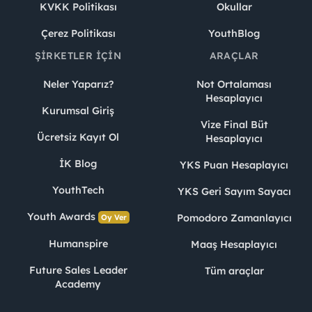
KVKK Politikası
Okullar
Çerez Politikası
YouthBlog
ŞIRKETLER İÇIN
ARAÇLAR
Neler Yaparız?
Not Ortalaması
Hesaplayıcı
Kurumsal Giriş
Vize Final Büt
Ücretsiz Kayıt Ol
Hesaplayıcı
İK Blog
YKS Puan Hesaplayıcı
YouthTech
YKS Geri Sayım Sayacı
Youth Awards
Pomodoro Zamanlayıcı
Oy Ver
Humanspire
Maaş Hesaplayıcı
Future Sales Leader
Tüm araçlar
Academy