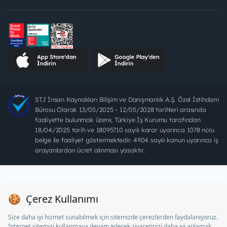
STJ İnsan Kaynakları Bilişim ve Danışmanlık A.Ş. Özel İstihdam
Bürosu Olarak 13/05/2025 - 12/05/2028 tarihleri arasında
faaliyette bulunmak üzere, Türkiye İş Kurumu tarafından
18/04/2025 tarih ve 18095710 sayılı karar uyarınca 1078 nolu
belge ile faaliyet göstermektedir. 4904 sayılı kanun uyarınca iş
arayanlardan ücret alınması yasaktır.