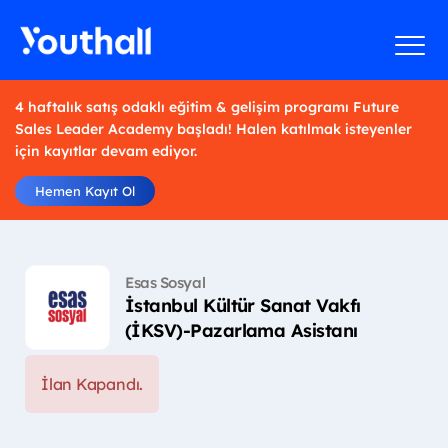
4 haftalık satış odaklı eğitim & gelişim programı Future
Sales Leader Academy başladı! Halen katılmak isteyenler
için kayıtlar devam ediyor.
Hemen Kayıt Ol
Esas Sosyal
İstanbul Kültür Sanat Vakfı
(İKSV)-Pazarlama Asistanı
İlan Kapandı.