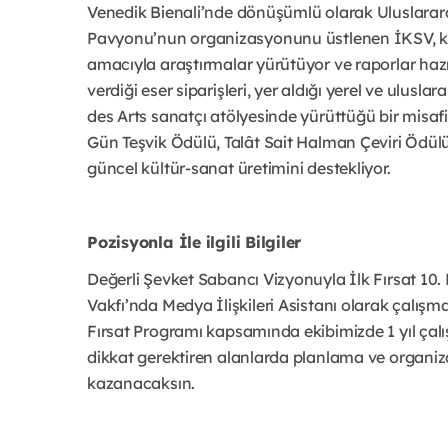
Venedik Bienali’nde dönüşümlü olarak Uluslarara
Pavyonu’nun organizasyonunu üstlenen İKSV, kült
amacıyla araştırmalar yürütüyor ve raporlar hazır
verdiği eser siparişleri, yer aldığı yerel ve ulusl
des Arts sanatçı atölyesinde yürüttüğü bir misaf
Gün Teşvik Ödülü, Talât Sait Halman Çeviri Ödülü 
güncel kültür-sanat üretimini destekliyor.
Pozisyonla İle ilgili Bilgiler
Değerli Şevket Sabancı Vizyonuyla İlk Fırsat 10.
Vakfı’nda Medya İlişkileri Asistanı olarak çalışma
Fırsat Programı kapsamında ekibimizde 1 yıl çalı
dikkat gerektiren alanlarda planlama ve organizas
kazanacaksın.