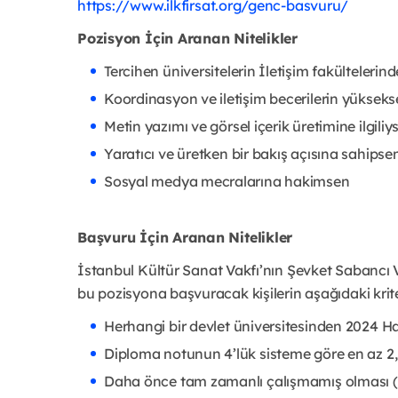
https://www.ilkfirsat.org/genc-basvuru/
Pozisyon İçin Aranan Nitelikler
Tercihen üniversitelerin İletişim fakülteleri
Koordinasyon ve iletişim becerilerin yükseks
Metin yazımı ve görsel içerik üretimine ilgiliy
Yaratıcı ve üretken bir bakış açısına sahipse
Sosyal medya mecralarına hakimsen
Başvuru İçin Aranan Nitelikler
İstanbul Kültür Sanat Vakfı’nın Şevket Sabancı 
bu pozisyona başvuracak kişilerin aşağıdaki krit
Herhangi bir devlet üniversitesinden 2024 
Diploma notunun 4’lük sisteme göre en az 2,
Daha önce tam zamanlı çalışmamış olması (S