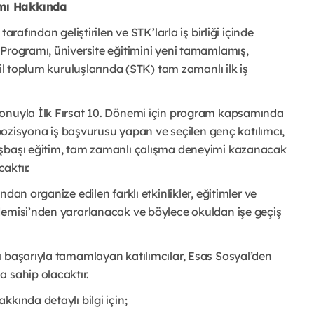
amı Hakkında
arafından geliştirilen ve STK’larla iş birliği içinde
 Programı, üniversite eğitimini yeni tamamlamış,
il toplum kuruluşlarında (STK) tam zamanlı ilk iş
yonuyla İlk Fırsat 10. Dönemi için program kapsamında
i pozisyona iş başvurusu yapan ve seçilen genç katılımcı,
işbaşı eğitim, tam zamanlı çalışma deneyimi kazanacak
aktır.
dan organize edilen farklı etkinlikler, eğitimler ve
demisi’nden yararlanacak ve böylece okuldan işe geçiş
ı başarıyla tamamlayan katılımcılar, Esas Sosyal’den
 sahip olacaktır.
kında detaylı bilgi için;