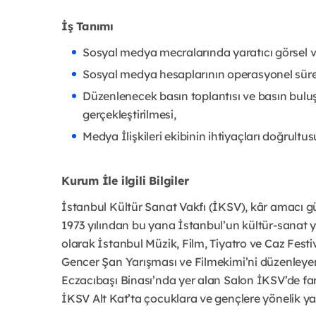
İş Tanımı
Sosyal medya mecralarında yaratıcı görsel ve 
Sosyal medya hesaplarının operasyonel süreç
Düzenlenecek basın toplantısı ve basın buluşm
gerçekleştirilmesi,
Medya İlişkileri ekibinin ihtiyaçları doğrult
Kurum İle ilgili Bilgiler
İstanbul Kültür Sanat Vakfı (İKSV), kâr amacı g
1973 yılından bu yana İstanbul’un kültür-sanat y
olarak İstanbul Müzik, Film, Tiyatro ve Caz Festiv
Gencer Şan Yarışması ve Filmekimi’ni düzenleyen, 
Eczacıbaşı Binası’nda yer alan Salon İKSV’de farkl
İKSV Alt Kat’ta çocuklara ve gençlere yönelik yar