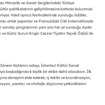
sı Mimarlık ve Sanat Sergilerindeki Türkiye
ür politikalarının geliştirilmesine katkıda bulunmak
lıyor. Vakıf ayrıca festivallerinde sunduğu ödüller,
ararası ortak yapımlar ve Fransa’daki Cité Internationale
ir sanatçı programının yanı sıra her yıl sunduğu Aydın
ve Gülriz Sururi-Engin Cezzar Tiyatro Teşvik Ödülü ile
 Dönem Katılımcı adayı; İstanbul Kültür Sanat
ya başladığında 6 kişilik bir ekibe dahil olacaksın. İlk
şma deneyimi elde ederek; iş takibi ve koordinasyon,
yon, yaratıcı ve stratejik düşünme yetkinliklerini