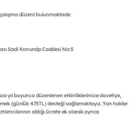
e çalışma düzeni bulunmaktadır.
nası
Sadi Konuralp Caddesi No:5
ıza yıl boyunca düzenlenen etkinliklerimize davetiye,
 yemek (günlük 475TL) desteği sağlamaktayız. Yan haklar
ılımcılarının aldığı ücrete ek olarak ayrıca