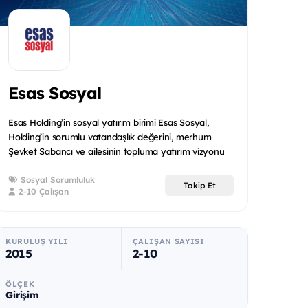
Esas Sosyal
Esas Holding’in sosyal yatırım birimi Esas Sosyal,
Holding’in sorumlu vatandaşlık değerini, merhum
Şevket Sabancı ve ailesinin topluma yatırım vizyonu
ile birleşt...
Sosyal Sorumluluk
Takip Et
2-10 Çalışan
KURULUŞ YILI
ÇALIŞAN SAYISI
2015
2-10
ÖLÇEK
Girişim