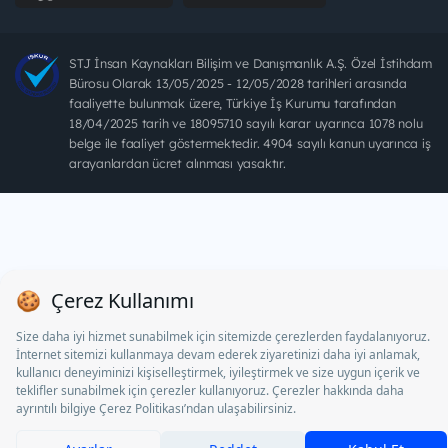
STJ İnsan Kaynakları Bilişim ve Danışmanlık A.Ş. Özel İstihdam
Bürosu Olarak 13/05/2025 - 12/05/2028 tarihleri arasında
faaliyette bulunmak üzere, Türkiye İş Kurumu tarafından
18/04/2025 tarih ve 18095710 sayılı karar uyarınca 1078 nolu
belge ile faaliyet göstermektedir. 4904 sayılı kanun uyarınca iş
arayanlardan ücret alınması yasaktır.