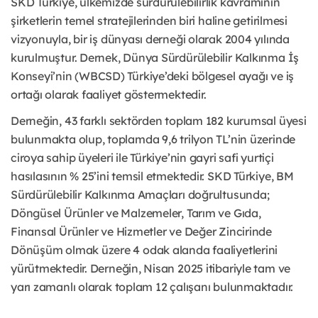
SKD Türkiye, ülkemizde sürdürülebilirlik kavramının
şirketlerin temel stratejilerinden biri haline getirilmesi
vizyonuyla, bir iş dünyası derneği olarak 2004 yılında
kurulmuştur. Dernek, Dünya Sürdürülebilir Kalkınma İş
Konseyi’nin (WBCSD) Türkiye’deki bölgesel ayağı ve iş
ortağı olarak faaliyet göstermektedir.
Derneğin, 43 farklı sektörden toplam 182 kurumsal üyesi
bulunmakta olup, toplamda 9,6 trilyon TL’nin üzerinde
ciroya sahip üyeleri ile Türkiye’nin gayri safi yurtiçi
hasılasının % 25’ini temsil etmektedir. SKD Türkiye, BM
Sürdürülebilir Kalkınma Amaçları doğrultusunda;
Döngüsel Ürünler ve Malzemeler, Tarım ve Gıda,
Finansal Ürünler ve Hizmetler ve Değer Zincirinde
Dönüşüm olmak üzere 4 odak alanda faaliyetlerini
yürütmektedir. Derneğin, Nisan 2025 itibariyle tam ve
yarı zamanlı olarak toplam 12 çalışanı bulunmaktadır.