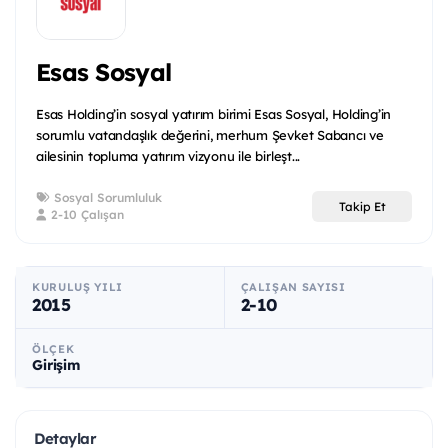
Esas Sosyal
Esas Holding’in sosyal yatırım birimi Esas Sosyal, Holding’in
sorumlu vatandaşlık değerini, merhum Şevket Sabancı ve
ailesinin topluma yatırım vizyonu ile birleşt...
Sosyal Sorumluluk
Takip Et
2-10 Çalışan
KURULUŞ YILI
ÇALIŞAN SAYISI
2015
2-10
ÖLÇEK
Girişim
Detaylar