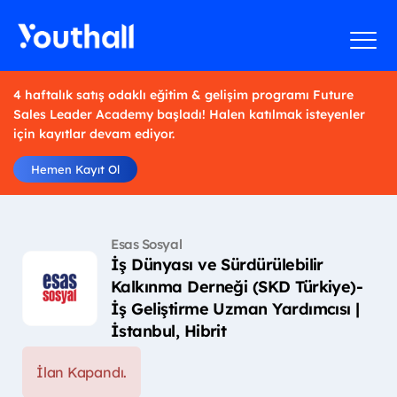
4 haftalık satış odaklı eğitim & gelişim programı Future
Sales Leader Academy başladı! Halen katılmak isteyenler
için kayıtlar devam ediyor.
Hemen Kayıt Ol
Esas Sosyal
İş Dünyası ve Sürdürülebilir
Kalkınma Derneği (SKD Türkiye)-
İş Geliştirme Uzman Yardımcısı |
İstanbul, Hibrit
İlan Kapandı.