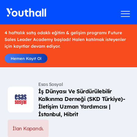
4 haftalık satış odaklı eğitim & gelişim programı Future
Sales Leader Academy başladı! Halen katılmak isteyenler
için kayıtlar devam ediyor.
Hemen Kayıt Ol
Esas Sosyal
İş Dünyası Ve Sürdürülebilir
Kalkınma Derneği (SKD Türkiye)-
İletişim Uzman Yardımcısı |
İstanbul, Hibrit
İlan Kapandı.