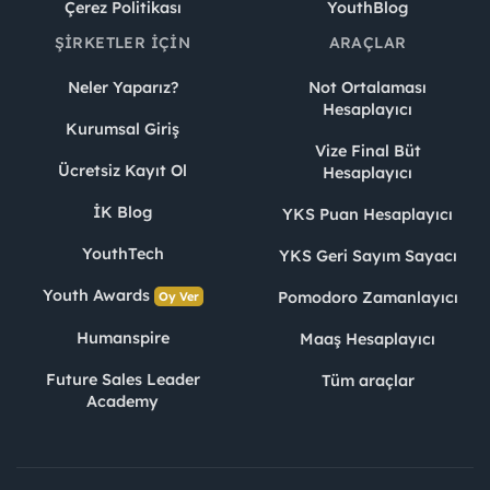
Çerez Politikası
YouthBlog
ŞIRKETLER İÇIN
ARAÇLAR
Neler Yaparız?
Not Ortalaması
Hesaplayıcı
Kurumsal Giriş
Vize Final Büt
Ücretsiz Kayıt Ol
Hesaplayıcı
İK Blog
YKS Puan Hesaplayıcı
YouthTech
YKS Geri Sayım Sayacı
Youth Awards
Pomodoro Zamanlayıcı
Oy Ver
Humanspire
Maaş Hesaplayıcı
Future Sales Leader
Tüm araçlar
Academy