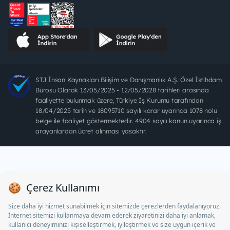
STJ İnsan Kaynakları Bilişim ve Danışmanlık A.Ş. Özel İstihdam
Bürosu Olarak 13/05/2025 - 12/05/2028 tarihleri arasında
faaliyette bulunmak üzere, Türkiye İş Kurumu tarafından
18/04/2025 tarih ve 18095710 sayılı karar uyarınca 1078 nolu
belge ile faaliyet göstermektedir. 4904 sayılı kanun uyarınca iş
arayanlardan ücret alınması yasaktır.