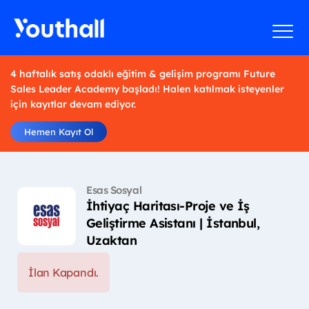
4 haftalık satış odaklı eğitim & gelişim programı Future
Sales Leader Academy başladı! Halen katılmak isteyenler
için kayıtlar devam ediyor.
Hemen Kayıt Ol
Esas Sosyal
İhtiyaç Haritası-Proje ve İş
Geliştirme Asistanı | İstanbul,
Uzaktan
İlan Kapandı.