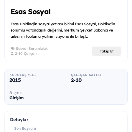
Esas Sosyal
Esas Holding’in sosyal yatırım birimi Esas Sosyal, Holding’in
sorumlu vatandaşlık değerini, merhum Şevket Sabancı ve
ailesinin topluma yatırım vizyonu ile birleşt...
Sosyal Sorumluluk
Takip Et
2-10 Çalışan
KURULUŞ YILI
ÇALIŞAN SAYISI
2015
2-10
ÖLÇEK
Girişim
Detaylar
Son Başvuru