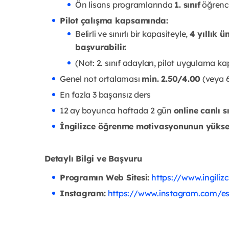
Ön lisans programlarında
1. sınıf
öğrenci
Pilot çalışma kapsamında:
Belirli ve sınırlı bir kapasiteyle,
4 yıllık ün
başvurabilir.
(Not: 2. sınıf adayları, pilot uygulama k
Genel not ortalaması
min. 2.50/4.00
(veya 
En fazla 3 başarısız ders
12 ay boyunca haftada 2 gün
online canlı s
İngilizce öğrenme motivasyonunun yükse
Detaylı Bilgi ve Başvuru
Programın Web Sitesi:
https://www.ingilizc
Instagram:
https://www.instagram.com/es