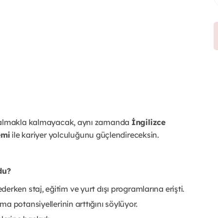
i
ka almakla kalmayacak, aynı zamanda
İngilizce
emi
ile kariyer yolculuğunu güçlendireceksin.
du?
rken staj, eğitim ve yurt dışı programlarına erişti.
ma potansiyellerinin arttığını söylüyor.