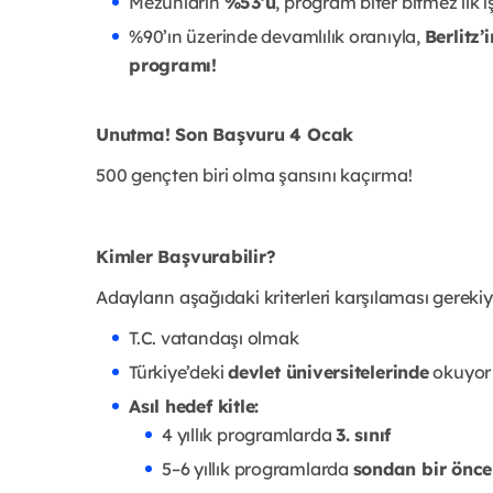
Mezunların
%53’ü
, program biter bitmez ilk i
%90’ın üzerinde devamlılık oranıyla,
Berlitz
programı!
Unutma! Son Başvuru 4 Ocak
500 gençten biri olma şansını kaçırma!
Kimler Başvurabilir?
Adayların aşağıdaki kriterleri karşılaması gerekiy
T.C. vatandaşı olmak
Türkiye’deki
devlet üniversitelerinde
okuyor
Asıl hedef kitle:
4 yıllık programlarda
3. sınıf
5–6 yıllık programlarda
sondan bir öncek