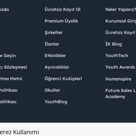
ızda
Ücretsiz Kayıt Ol
Neler Yaparız?
Premium Üyelik
Kurumsal Giri
Şirketler
Ücretsiz Kayıt
İlanlar
İK Blog
me Geçin
Etkinlikler
YouthTech
cı Sözleşmesi
Ayrıcalıklar
Youth Award
atma Metni
Öğrenci Kulüpleri
Humanspire
litikası
Okullar
Future Sales 
Academy
olitikası
YouthBlog