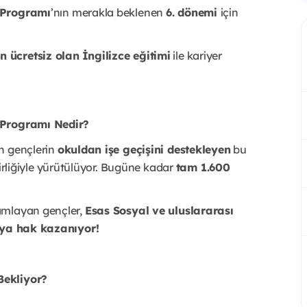
m Programı
’nın merakla beklenen
6. dönemi
için
n ücretsiz olan
İngilizce eğitimi
ile kariyer
m Programı Nedir?
n gençlerin
okuldan işe geçişini destekleyen
bu
irliğiyle yürütülüyor. Bugüne kadar
tam 1.600
amlayan gençler,
Esas Sosyal ve uluslararası
maya hak kazanıyor!
Bekliyor?