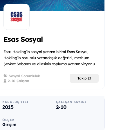
Esas Sosyal
Esas Holding’in sosyal yatırım birimi Esas Sosyal,
Holding’in sorumlu vatandaşlık değerini, merhum
Şevket Sabancı ve ailesinin topluma yatırım vizyonu
ile birleşt...
Sosyal Sorumluluk
Takip Et
2-10 Çalışan
KURULUŞ YILI
ÇALIŞAN SAYISI
2015
2-10
ÖLÇEK
Girişim