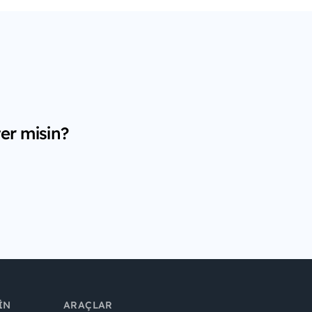
er misin?
IN
ARAÇLAR