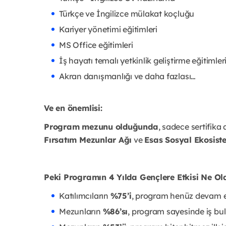
Türkçe ve İngilizce mülakat koçluğu
Kariyer yönetimi eğitimleri
MS Office eğitimleri
İş hayatı temalı yetkinlik geliştirme eğitimler
Akran danışmanlığı ve daha fazlası…
Ve en önemlisi:
Program mezunu olduğunda
, sadece sertifi
Fırsatım Mezunlar Ağı
ve
Esas Sosyal Ekosist
Peki Programın 4 Yılda Gençlere Etkisi Ne Ol
Katılımcıların
%75’i
, program henüz devam ede
Mezunların
%86’sı
, program sayesinde iş bul