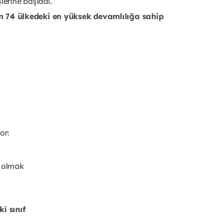
şlerine başladı.
’in 74 ülkedeki en yüksek devamlılığa sahip
or:
 olmak
i sınıf