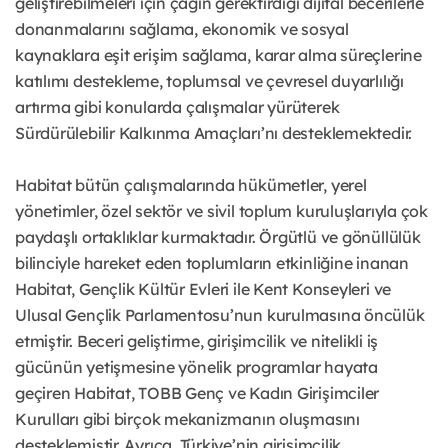
geliştirebilmeleri için çağın gerektirdiği dijital becerilerle
donanmalarını sağlama, ekonomik ve sosyal
kaynaklara eşit erişim sağlama, karar alma süreçlerine
katılımı destekleme, toplumsal ve çevresel duyarlılığı
artırma gibi konularda çalışmalar yürüterek
Sürdürülebilir Kalkınma Amaçları’nı desteklemektedir.
Habitat bütün çalışmalarında hükümetler, yerel
yönetimler, özel sektör ve sivil toplum kuruluşlarıyla çok
paydaşlı ortaklıklar kurmaktadır. Örgütlü ve gönüllülük
bilinciyle hareket eden toplumların etkinliğine inanan
Habitat, Gençlik Kültür Evleri ile Kent Konseyleri ve
Ulusal Gençlik Parlamentosu’nun kurulmasına öncülük
etmiştir. Beceri geliştirme, girişimcilik ve nitelikli iş
gücünün yetişmesine yönelik programlar hayata
geçiren Habitat, TOBB Genç ve Kadın Girişimciler
Kurulları gibi birçok mekanizmanın oluşmasını
desteklemiştir. Ayrıca, Türkiye’nin girişimcilik