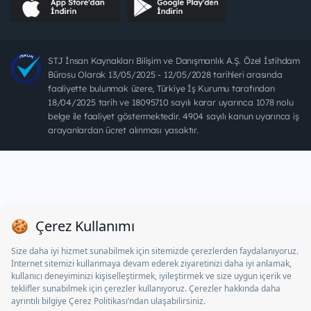
STJ İnsan Kaynakları Bilişim ve Danışmanlık A.Ş. Özel İstihdam
Bürosu Olarak 13/05/2025 - 12/05/2028 tarihleri arasında
faaliyette bulunmak üzere, Türkiye İş Kurumu tarafından
18/04/2025 tarih ve 18095710 sayılı karar uyarınca 1078 nolu
belge ile faaliyet göstermektedir. 4904 sayılı kanun uyarınca iş
arayanlardan ücret alınması yasaktır.