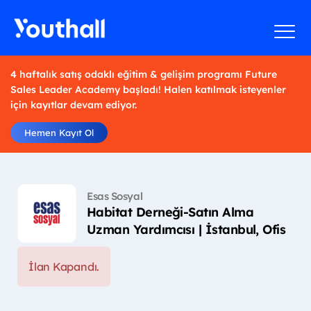
4 haftalık satış odaklı eğitim & gelişim programı Future
Sales Leader Academy başladı! Halen katılmak isteyenler
için kayıtlar devam ediyor.
Hemen Kayıt Ol
Esas Sosyal
Habitat Derneği-Satın Alma
Uzman Yardımcısı | İstanbul, Ofis
İlan Kapandı.