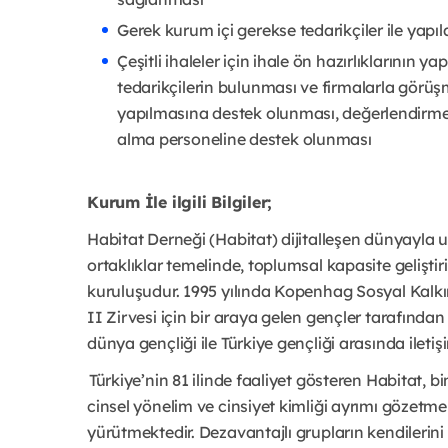
Gerek kurum içi gerekse tedarikçiler ile yap
Çeşitli ihaleler için ihale ön hazırlıklarının y
tedarikçilerin bulunması ve firmalarla görüş
yapılmasına destek olunması, değerlendirme t
alma personeline destek olunması
Kurum İle ilgili Bilgiler;
Habitat Derneği (Habitat) dijitalleşen dünyayla 
ortaklıklar temelinde, toplumsal kapasite geliştiri
kuruluşudur. 1995 yılında Kopenhag Sosyal Kalkın
II Zirvesi için bir araya gelen gençler tarafında
dünya gençliği ile Türkiye gençliği arasında ilet
Türkiye’nin 81 ilinde faaliyet gösteren Habitat, binl
cinsel yönelim ve cinsiyet kimliği ayrımı gözetm
yürütmektedir. Dezavantajlı grupların kendilerini ge