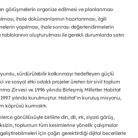
ılan görüşmelerin organize edilmesi ve planlanması
apılması, ihale dokümanlarının hazırlanması, ilgili
melerin yapılması, ihale sonrası değerlendirmelerin
ablolarının oluşturulması ile gerekli durumlarda satın
uyumlu, sürdürülebilir kalkınmayı hedefleyen güçlü
ci ve sosyal etki odaklı projeler üreten bir sivil toplum
ma Zirvesi ve 1996 yılında Birleşmiş Milletler Habitat
n 1997 yılında kurulmuştur. Habitat’ın kuruluş misyonu,
işim köprüsü kurmaktı.
erce gönüllüsüyle birlikte din, dil, ırk, siyasi görüş,
eksizin, toplumun tüm kesimlerine yönelik çalışmalar
liştirebilmeleri için çağın gerektirdiği dijital becerilerle