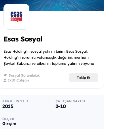
Esas Sosyal
Esas Holding’in sosyal yatırım birimi Esas Sosyal,
Holding’in sorumlu vatandaşlık değerini, merhum
Şevket Sabancı ve ailesinin topluma yatırım vizyonu
ile birleşt...
Sosyal Sorumluluk
Takip Et
2-10 Çalışan
KURULUŞ YILI
ÇALIŞAN SAYISI
2015
2-10
ÖLÇEK
Girişim