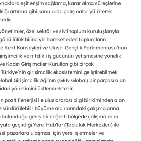
aklara eşit erişim sağlama, karar alma süreçlerine
ılığı artırma gibi konularda çalışmalar yürüterek
edir.
önetimler, özel sektör ve sivil toplum kuruluşlarıyla
gönüllülük bilinciyle hareket eden toplumların
 ile Kent Konseyleri ve Ulusal Gençlik Parlamentosu’nun
irişimcilik ve nitelikli iş gücünün yetişmesine yönelik
Kadın Girişimciler Kurulları gibi birçok
ürkiye’nin girişimcilik ekosistemini geliştirebilmek
lobal Girişimcilik Ağı’nın (GEN Global) bir parçası olan
dari yönetimini üstlenmektedir.
pozitif enerjisi ile uluslararası bilgi birikiminden alan
 ve sürdürülebilir büyüme alanlarındaki çalışmalarına
bulunduğu geniş bir coğrafi bölgede çalışmalarını
yata geçirdiği Yerel Hub’lar (Topluluk Merkezleri) ile
sel pazarlara ulaşması için yerel işletmeler ve
ve atölye çalışmalarına ev sahipliği yapmaktadır.