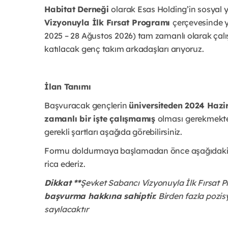
Habitat Derneği
olarak Esas Holding’in sosyal y
Vizyonuyla İlk Fırsat Programı
çerçevesinde ya
2025 – 28 Ağustos 2026) tam zamanlı olarak çalış
katılacak genç takım arkadaşları arıyoruz.
İlan Tanımı
Başvuracak gençlerin
üniversiteden 2024 Haz
zamanlı bir işte çalışmamış
olması
gerekmekted
gerekli şartları aşağıda görebilirsiniz.
Formu doldurmaya başlamadan önce aşağıdaki bi
rica ederiz.
Dikkat **
Şevket Sabancı Vizyonuyla İlk Fırsat
başvurma hakkına sahiptir.
Birden fazla pozi
sayılacaktır