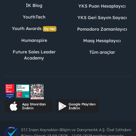
İK Blog
YKS Puan Hesaplayıcı
YouthTech
YKS Geri Sayım Sayacı
Youth Awards
Pomodoro Zamanlayıcı
Oy Ver
Humanspire
Maaş Hesaplayıcı
Future Sales Leader
Tüm araçlar
Academy
STJ İnsan Kaynakları Bilişim ve Danışmanlık A.Ş. Özel İstihdam
Bürosu Olarak 13/05/2025 - 12/05/2028 tarihleri arasında