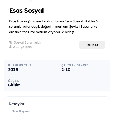
Esas Sosyal
Esas Holding’in sosyal yatırım birimi Esas Sosyal, Holding’in
sorumlu vatandaşlık değerini, merhum Şevket Sabancı ve
ailesinin topluma yatırım vizyonu ile birleşt...
Sosyal Sorumluluk
Takip Et
2-10 Çalışan
KURULUŞ YILI
ÇALIŞAN SAYISI
2015
2-10
ÖLÇEK
Girişim
Detaylar
Son Başvuru