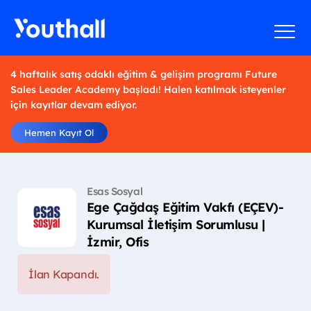
4 haftalık satış odaklı eğitim & gelişim programı Future
Sales Leader Academy başladı! Halen katılmak isteyenler
için kayıtlar devam ediyor.
Hemen Kayıt Ol
Esas Sosyal
Ege Çağdaş Eğitim Vakfı (EÇEV)-
Kurumsal İletişim Sorumlusu |
İzmir, Ofis
İlan Kapandı.