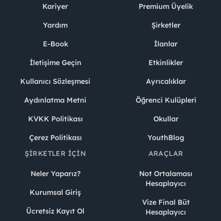
Kariyer
Premium Üyelik
Yardım
Şirketler
E-Book
İlanlar
İletişime Geçin
Etkinlikler
Kullanıcı Sözleşmesi
Ayrıcalıklar
Aydınlatma Metni
Öğrenci Kulüpleri
KVKK Politikası
Okullar
Çerez Politikası
YouthBlog
ŞIRKETLER İÇIN
ARAÇLAR
Neler Yaparız?
Not Ortalaması
Hesaplayıcı
Kurumsal Giriş
Vize Final Büt
Ücretsiz Kayıt Ol
Hesaplayıcı