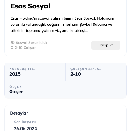
Esas Sosyal
Esas Holding’in sosyal yatırım birimi Esas Sosyal, Holding’in
sorumlu vatandaşlık değerini, merhum Şevket Sabancı ve
ailesinin topluma yatırım vizyonu ile birleşt...
Sosyal Sorumluluk
Takip Et
2-10 Çalışan
KURULUŞ YILI
ÇALIŞAN SAYISI
2015
2-10
ÖLÇEK
Girişim
Detaylar
Son Başvuru
26.06.2024