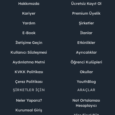
Hakkımızda
Ücretsiz Kayıt Ol
Kariyer
Premium Üyelik
Yardım
Şirketler
E-Book
İlanlar
İletişime Geçin
Etkinlikler
Kullanıcı Sözleşmesi
Ayrıcalıklar
Aydınlatma Metni
Öğrenci Kulüpleri
KVKK Politikası
Okullar
Çerez Politikası
YouthBlog
ŞIRKETLER İÇIN
ARAÇLAR
Neler Yaparız?
Not Ortalaması
Hesaplayıcı
Kurumsal Giriş