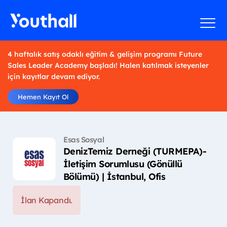
4 haftalık satış odaklı eğitim & gelişim programı Future
Sales Leader Academy başladı! Halen katılmak isteyenler
için kayıtlar devam ediyor.
Hemen Kayıt Ol
Esas Sosyal
DenizTemiz Derneği (TURMEPA)-
İletişim Sorumlusu (Gönüllü
Bölümü) | İstanbul, Ofis
İlan Kapandı.