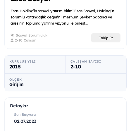
Esas Holding’in sosyal yatırım birimi Esas Sosyal, Holding’in
sorumlu vatandaşlık değerini, merhum Şevket Sabancı ve
ailesinin topluma yatırım vizyonu ile birleşt...
Sosyal Sorumluluk
Takip Et
2-10 Çalışan
KURULUŞ YILI
ÇALIŞAN SAYISI
2015
2-10
ÖLÇEK
Girişim
Detaylar
Son Başvuru
02.07.2023