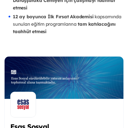
Darüşşafaka Cemiyeti için çalışmayı taahhüt
etmesi
12 ay boyunca İlk Fırsat Akademisi
kapsamında
sunulan eğitim programlarına
tam katılacağını
taahhüt etmesi
Esas Sosyal