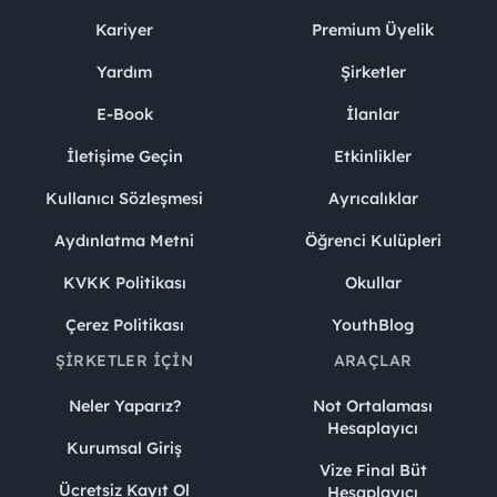
Kariyer
Premium Üyelik
Yardım
Şirketler
E-Book
İlanlar
İletişime Geçin
Etkinlikler
Kullanıcı Sözleşmesi
Ayrıcalıklar
Aydınlatma Metni
Öğrenci Kulüpleri
KVKK Politikası
Okullar
Çerez Politikası
YouthBlog
ŞIRKETLER İÇIN
ARAÇLAR
Neler Yaparız?
Not Ortalaması
Hesaplayıcı
Kurumsal Giriş
Vize Final Büt
Ücretsiz Kayıt Ol
Hesaplayıcı