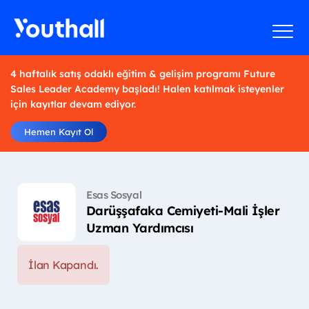
4 haftalık satış odaklı eğitim & gelişim programı Future
Sales Leader Academy başladı! Halen katılmak isteyenler
için kayıtlar devam ediyor.
Hemen Kayıt Ol
Esas Sosyal
Darüşşafaka Cemiyeti-Mali İşler
Uzman Yardımcısı
İlan Kapandı.