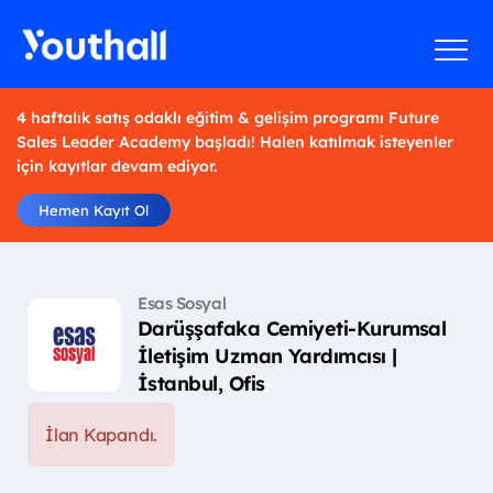
4 haftalık satış odaklı eğitim & gelişim programı Future
Sales Leader Academy başladı! Halen katılmak isteyenler
için kayıtlar devam ediyor.
Hemen Kayıt Ol
Esas Sosyal
Darüşşafaka Cemiyeti-Kurumsal
İletişim Uzman Yardımcısı |
İstanbul, Ofis
İlan Kapandı.