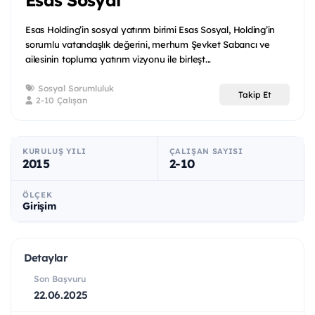
Esas Holding’in sosyal yatırım birimi Esas Sosyal, Holding’in
sorumlu vatandaşlık değerini, merhum Şevket Sabancı ve
ailesinin topluma yatırım vizyonu ile birleşt...
Sosyal Sorumluluk
Takip Et
2-10 Çalışan
KURULUŞ YILI
ÇALIŞAN SAYISI
2015
2-10
ÖLÇEK
Girişim
Detaylar
Son Başvuru
22.06.2025