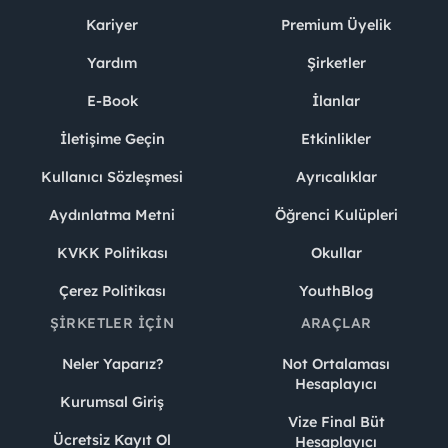
Kariyer
Premium Üyelik
Yardım
Şirketler
E-Book
İlanlar
İletişime Geçin
Etkinlikler
Kullanıcı Sözleşmesi
Ayrıcalıklar
Aydınlatma Metni
Öğrenci Kulüpleri
KVKK Politikası
Okullar
Çerez Politikası
YouthBlog
ŞIRKETLER İÇIN
ARAÇLAR
Neler Yaparız?
Not Ortalaması
Hesaplayıcı
Kurumsal Giriş
Vize Final Büt
Ücretsiz Kayıt Ol
Hesaplayıcı