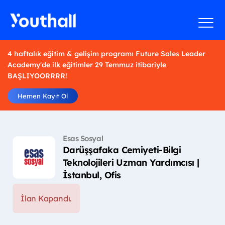
4 haftalık eğitim & gelişim programı Future Sales Leader
Academy'de ilk eğitimler 29 Temmuz itibariyle
BAŞLIYOORRRR!
Hemen Kayıt Ol
Esas Sosyal
Darüşşafaka Cemiyeti-Bilgi
Teknolojileri Uzman Yardımcısı |
İstanbul, Ofis
İlan Kapandı.