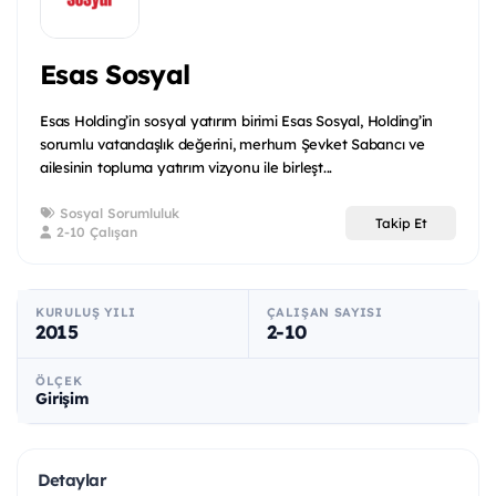
Esas Sosyal
Esas Holding’in sosyal yatırım birimi Esas Sosyal, Holding’in
sorumlu vatandaşlık değerini, merhum Şevket Sabancı ve
ailesinin topluma yatırım vizyonu ile birleşt...
Sosyal Sorumluluk
Takip Et
2-10 Çalışan
KURULUŞ YILI
ÇALIŞAN SAYISI
2015
2-10
ÖLÇEK
Girişim
Detaylar