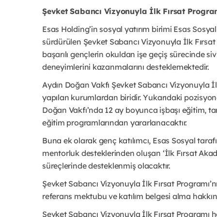
Şevket Sabancı Vizyonuyla İlk Fırsat Progr
Esas Holding’in sosyal yatırım birimi Esas Sosyal t
sürdürülen Şevket Sabancı Vizyonuyla İlk Fırsat
başarılı gençlerin okuldan işe geçiş sürecinde siv
deneyimlerini kazanmalarını desteklemektedir.
Aydın Doğan Vakfı Şevket Sabancı Vizyonuyla İlk
yapılan kurumlardan biridir. Yukarıdaki pozisyon
Doğan Vakfı’nda 12 ay boyunca işbaşı eğitim, t
eğitim programlarından yararlanacaktır.
Buna ek olarak genç katılımcı, Esas Sosyal tarafın
mentorluk desteklerinden oluşan ‘İlk Fırsat Aka
süreçlerinde desteklenmiş olacaktır.
Şevket Sabancı Vizyonuyla İlk Fırsat Programı’n
referans mektubu ve katılım belgesi alma hakkına
Şevket Sabancı Vizyonuyla İlk Fırsat Programı hak