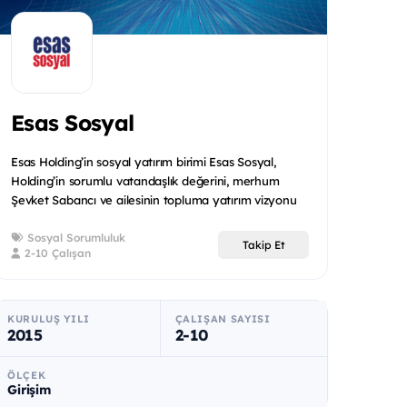
Esas Sosyal
Esas Holding’in sosyal yatırım birimi Esas Sosyal,
Holding’in sorumlu vatandaşlık değerini, merhum
Şevket Sabancı ve ailesinin topluma yatırım vizyonu
ile birleşt...
Sosyal Sorumluluk
Takip Et
2-10 Çalışan
KURULUŞ YILI
ÇALIŞAN SAYISI
2015
2-10
ÖLÇEK
Girişim