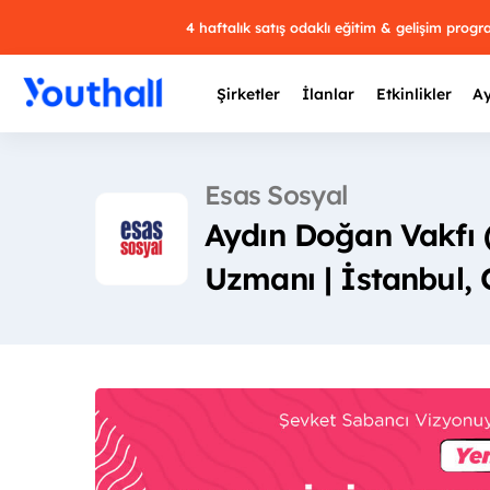
4 haftalık satış odaklı eğitim & gelişim prog
Şirketler
İlanlar
Etkinlikler
Ay
Esas Sosyal
Aydın Doğan Vakfı 
Y
Uzmanı | İstanbul, 
29 