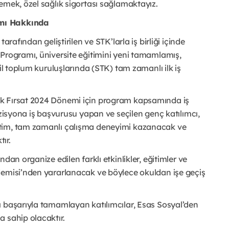
emek, özel sağlık sigortası sağlamaktayız.
amı Hakkında
arafından geliştirilen ve STK’larla iş birliği içinde
 Programı, üniversite eğitimini yeni tamamlamış,
il toplum kuruluşlarında (STK) tam zamanlı ilk iş
lk Fırsat 2024 Dönemi için program kapsamında iş
ozisyona iş başvurusu yapan ve seçilen genç katılımcı,
itim, tam zamanlı çalışma deneyimi kazanacak ve
ır.
dan organize edilen farklı etkinlikler, eğitimler ve
demisi’nden yararlanacak ve böylece okuldan işe geçiş
ı başarıyla tamamlayan katılımcılar, Esas Sosyal’den
 sahip olacaktır.