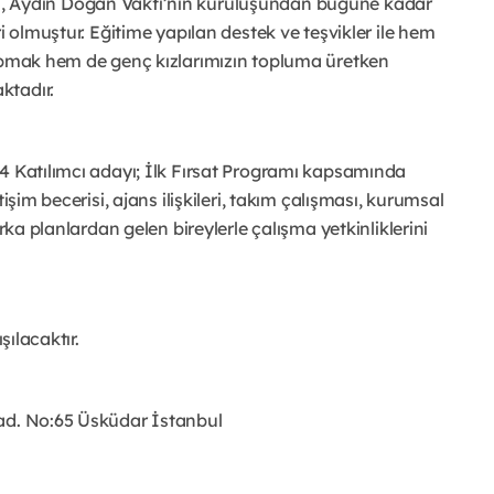
itimi, Aydın Doğan Vakfı’nın kuruluşundan bugüne kadar
i olmuştur. Eğitime yapılan destek ve teşvikler ile hem
yapmak hem de genç kızlarımızın topluma üretken
ktadır.
4 Katılımcı adayı; İlk Fırsat Programı kapsamında
işim becerisi, ajans ilişkileri, takım çalışması, kurumsal
rka planlardan gelen bireylerle çalışma yetkinliklerini
şılacaktır.
Cad. No:65 Üsküdar İstanbul