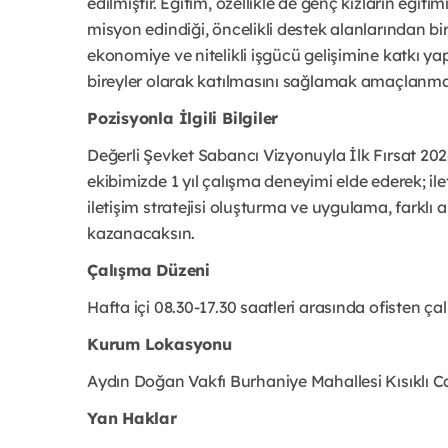
edilmiştir. Eğitim, özellikle de genç kızların eğ
misyon edindiği, öncelikli destek alanlarından bir
ekonomiye ve nitelikli işgücü gelişimine katkı 
bireyler olarak katılmasını sağlamak amaçlanma
Pozisyonla İlgili Bilgiler
Değerli Şevket Sabancı Vizyonuyla İlk Fırsat 202
ekibimizde 1 yıl çalışma deneyimi elde ederek; ilet
iletişim stratejisi oluşturma ve uygulama, farklı a
kazanacaksın.
Çalışma Düzeni
Hafta içi 08.30-17.30 saatleri arasında ofisten çalı
Kurum Lokasyonu
Aydın Doğan Vakfı Burhaniye Mahallesi Kısıklı 
Yan Haklar