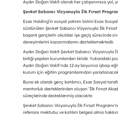
Aydın Doğan Vakfı olarak her çalışanımıza yol, y
Şevket Sabancı Vizyonuyla İlk Fırsat Progr
Esas Holding’in sosyal yatırım birimi Esas Sosyal t
sürdürülen Şevket Sabancı Vizyonuyla İlk Fırsat
başarılı gençlerin okuldan işe geçiş sürecinde siv
deneyimlerini kazanmalarını desteklemektedir.
Aydın Doğan Vakfı Şevket Sabancı Vizyonuyla İ
birliği yapılan kurumlardan biridir. Yukarıdaki p
Aydın Doğan Vakfı’nda 12 ay boyunca işbaşı eğ
kurum için eğitim programlarından yararlanacakt
Buna ek olarak genç katılımcı, Esas Sosyal tarafın
mentorluk desteklerinden oluşan ‘İlk Fırsat Aka
süreçlerinde desteklenmiş olacaktır.
Şevket Sabancı Vizyonuyla İlk Fırsat Programı’n
referans mektubu ve katılım belgesi alma hakkına