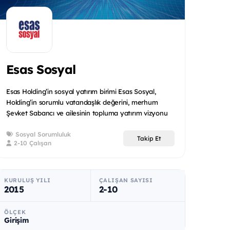
Esas Sosyal
Esas Holding’in sosyal yatırım birimi Esas Sosyal,
Holding’in sorumlu vatandaşlık değerini, merhum
Şevket Sabancı ve ailesinin topluma yatırım vizyonu
ile birleşt...
Sosyal Sorumluluk
Takip Et
2-10 Çalışan
KURULUŞ YILI
ÇALIŞAN SAYISI
2015
2-10
ÖLÇEK
Girişim