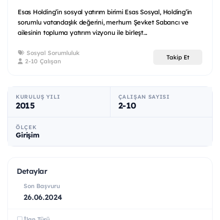
Esas Holding’in sosyal yatırım birimi Esas Sosyal, Holding’in
sorumlu vatandaşlık değerini, merhum Şevket Sabancı ve
ailesinin topluma yatırım vizyonu ile birleşt...
Sosyal Sorumluluk
Takip Et
2-10 Çalışan
KURULUŞ YILI
ÇALIŞAN SAYISI
2015
2-10
ÖLÇEK
Girişim
Detaylar
Son Başvuru
26.06.2024
İlan Türü