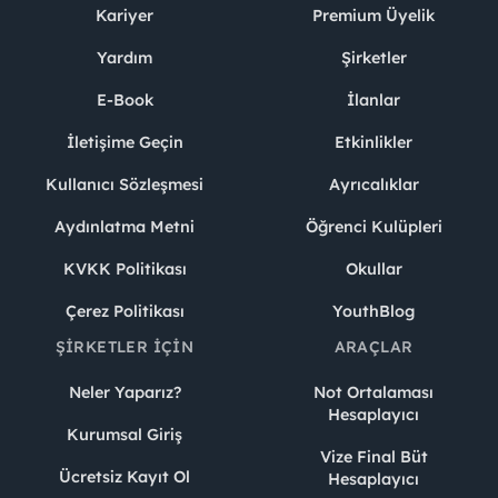
Kariyer
Premium Üyelik
Yardım
Şirketler
E-Book
İlanlar
İletişime Geçin
Etkinlikler
Kullanıcı Sözleşmesi
Ayrıcalıklar
Aydınlatma Metni
Öğrenci Kulüpleri
KVKK Politikası
Okullar
Çerez Politikası
YouthBlog
ŞIRKETLER İÇIN
ARAÇLAR
Neler Yaparız?
Not Ortalaması
Hesaplayıcı
Kurumsal Giriş
Vize Final Büt
Ücretsiz Kayıt Ol
Hesaplayıcı