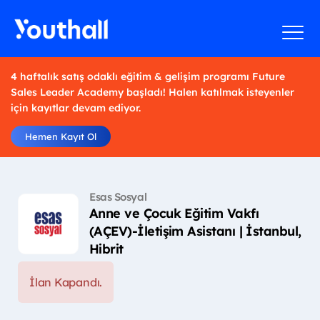
4 haftalık satış odaklı eğitim & gelişim programı Future
Sales Leader Academy başladı! Halen katılmak isteyenler
için kayıtlar devam ediyor.
Hemen Kayıt Ol
Esas Sosyal
Anne ve Çocuk Eğitim Vakfı
(AÇEV)-İletişim Asistanı | İstanbul,
Hibrit
İlan Kapandı.