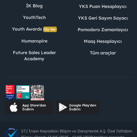
İK Blog
YKS Puan Hesaplayıcı
YouthTech
YKS Geri Sayım Sayacı
Youth Awards
Pomodoro Zamanlayıcı
Oy Ver
Humanspire
Maaş Hesaplayıcı
Future Sales Leader
Tüm araçlar
Academy
STJ İnsan Kaynakları Bilişim ve Danışmanlık A.Ş. Özel İstihdam