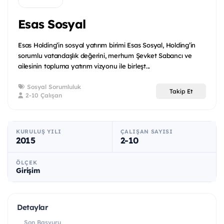
Esas Sosyal
Esas Holding’in sosyal yatırım birimi Esas Sosyal, Holding’in
sorumlu vatandaşlık değerini, merhum Şevket Sabancı ve
ailesinin topluma yatırım vizyonu ile birleşt...
Sosyal Sorumluluk
Takip Et
2-10 Çalışan
KURULUŞ YILI
ÇALIŞAN SAYISI
2015
2-10
ÖLÇEK
Girişim
Detaylar
Son Başvuru