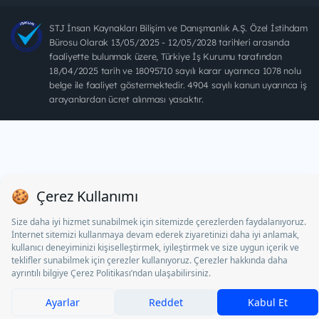
STJ İnsan Kaynakları Bilişim ve Danışmanlık A.Ş. Özel İstihdam
Bürosu Olarak 13/05/2025 - 12/05/2028 tarihleri arasında
faaliyette bulunmak üzere, Türkiye İş Kurumu tarafından
18/04/2025 tarih ve 18095710 sayılı karar uyarınca 1078 nolu
belge ile faaliyet göstermektedir. 4904 sayılı kanun uyarınca iş
arayanlardan ücret alınması yasaktır.