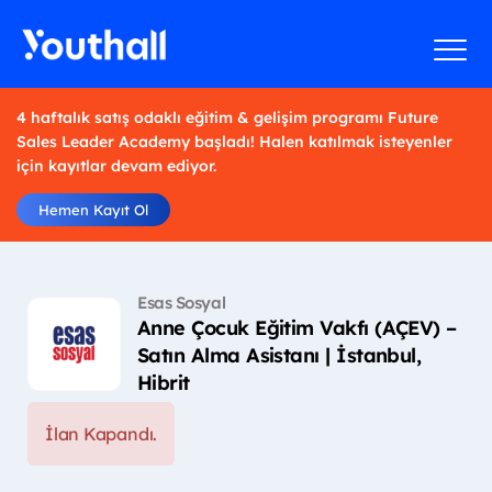
4 haftalık satış odaklı eğitim & gelişim programı Future
Sales Leader Academy başladı! Halen katılmak isteyenler
için kayıtlar devam ediyor.
Hemen Kayıt Ol
Esas Sosyal
Anne Çocuk Eğitim Vakfı (AÇEV) –
Satın Alma Asistanı | İstanbul,
Hibrit
İlan Kapandı.