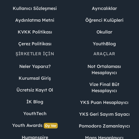
Kullanıcı Sözleşmesi
Ayrıcalıklar
Aydınlatma Metni
Öğrenci Kulüpleri
KVKK Politikası
Okullar
Çerez Politikası
YouthBlog
ŞIRKETLER İÇIN
ARAÇLAR
Neler Yaparız?
Not Ortalaması
Hesaplayıcı
Kurumsal Giriş
Vize Final Büt
Ücretsiz Kayıt Ol
Hesaplayıcı
İK Blog
YKS Puan Hesaplayıcı
YouthTech
YKS Geri Sayım Sayacı
Youth Awards
Pomodoro Zamanlayıcı
Oy Ver
Humanspire
Maaş Hesaplayıcı