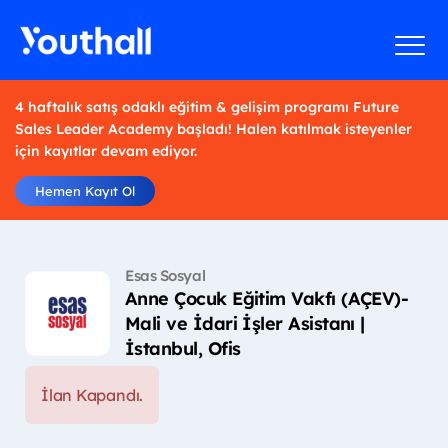
4 haftalık satış odaklı eğitim & gelişim programı Future
Sales Leader Academy başladı! Halen katılmak isteyenler
için kayıtlar devam ediyor.
Hemen Kayıt Ol
Esas Sosyal
Anne Çocuk Eğitim Vakfı (AÇEV)-
Mali ve İdari İşler Asistanı |
İstanbul, Ofis
İlan Kapandı.