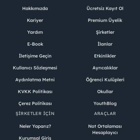
Hakkımızda
Ücretsiz Kayıt Ol
Kariyer
Premium Üyelik
Yardım
Şirketler
E-Book
İlanlar
İletişime Geçin
Etkinlikler
Kullanıcı Sözleşmesi
Ayrıcalıklar
Aydınlatma Metni
Öğrenci Kulüpleri
KVKK Politikası
Okullar
Çerez Politikası
YouthBlog
ŞIRKETLER İÇIN
ARAÇLAR
Neler Yaparız?
Not Ortalaması
Hesaplayıcı
Kurumsal Giriş