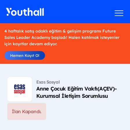
4 haftalık satış odaklı eğitim & gelişim programı Future
Sales Leader Academy başladı! Halen katılmak isteyenler
için kayıtlar devam ediyor.
Hemen Kayıt Ol
Esas Sosyal
Anne Çocuk Eğitim Vakfı(AÇEV)-
Kurumsal İletişim Sorumlusu
İlan Kapandı.