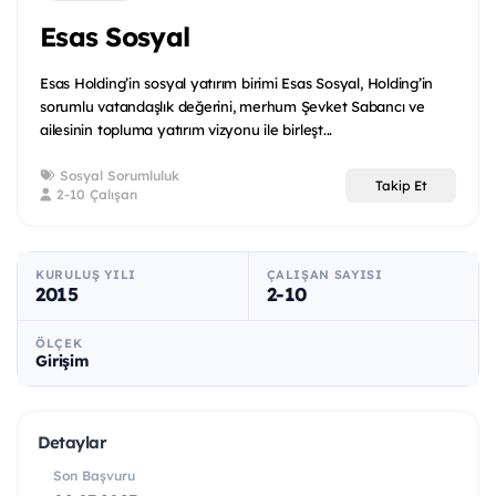
Esas Sosyal
Esas Holding’in sosyal yatırım birimi Esas Sosyal, Holding’in
sorumlu vatandaşlık değerini, merhum Şevket Sabancı ve
ailesinin topluma yatırım vizyonu ile birleşt...
Sosyal Sorumluluk
Takip Et
2-10 Çalışan
KURULUŞ YILI
ÇALIŞAN SAYISI
2015
2-10
ÖLÇEK
Girişim
Detaylar
Son Başvuru