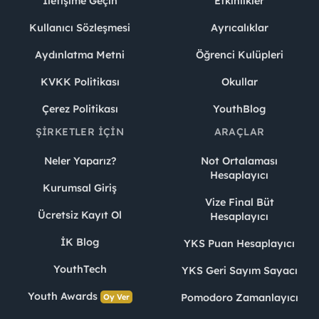
İletişime Geçin
Etkinlikler
Kullanıcı Sözleşmesi
Ayrıcalıklar
Aydınlatma Metni
Öğrenci Kulüpleri
KVKK Politikası
Okullar
Çerez Politikası
YouthBlog
ŞIRKETLER İÇIN
ARAÇLAR
Neler Yaparız?
Not Ortalaması
Hesaplayıcı
Kurumsal Giriş
Vize Final Büt
Ücretsiz Kayıt Ol
Hesaplayıcı
İK Blog
YKS Puan Hesaplayıcı
YouthTech
YKS Geri Sayım Sayacı
Youth Awards
Pomodoro Zamanlayıcı
Oy Ver