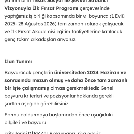
yatırım birimi
Esas Sosyal ile Şevket Sabancı
Vizyonuyla İlk Fırsat Programı
çerçevesinde
yaptığımız iş birliği kapsamında bir yıl boyunca (1 Eylül
2025- 28 Ağustos 2026) tam zamanlı olarak çalışacak
ve İlk Fırsat Akademisi eğitim faaliyetlerine katılacak
genç takım arkadaşları arıyoruz.
İlan Tanımı
Başvuracak gençlerin
üniversiteden 2024 Haziran ve
sonrasında mezun olmuş
ve
daha önce tam zamanlı
bir işte çalışmamış
olması gerekmektedir. Genel
başvuru kriterleri ve pozisyonlar hakkında gerekli
şartları aşağıda görebilirsiniz.
Formu doldurmaya başlamadan önce aşağıdaki
bilgileri ve başvuru
kriterlerini DİKKATLE okumanızı rica ederiz.