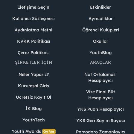
İletişime Geçin
Etkinlikler
Kullanıcı Sözleşmesi
Ayrıcalıklar
Aydınlatma Metni
Öğrenci Kulüpleri
KVKK Politikası
Okullar
Çerez Politikası
YouthBlog
ŞIRKETLER İÇIN
ARAÇLAR
Neler Yaparız?
Not Ortalaması
Hesaplayıcı
Kurumsal Giriş
Vize Final Büt
Ücretsiz Kayıt Ol
Hesaplayıcı
İK Blog
YKS Puan Hesaplayıcı
YouthTech
YKS Geri Sayım Sayacı
Youth Awards
Pomodoro Zamanlayıcı
Oy Ver