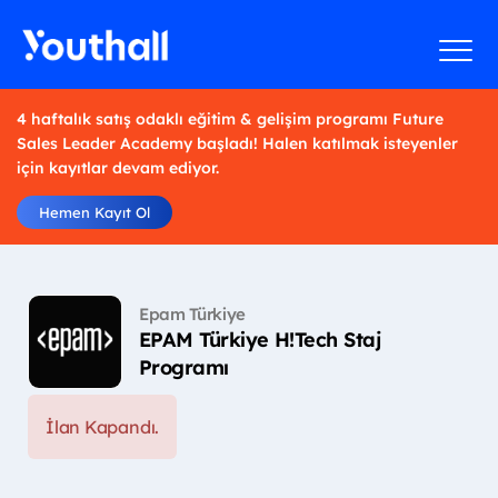
4 haftalık satış odaklı eğitim & gelişim programı Future
Sales Leader Academy başladı! Halen katılmak isteyenler
için kayıtlar devam ediyor.
Hemen Kayıt Ol
Epam Türkiye
EPAM Türkiye H!Tech Staj
Programı
İlan Kapandı.