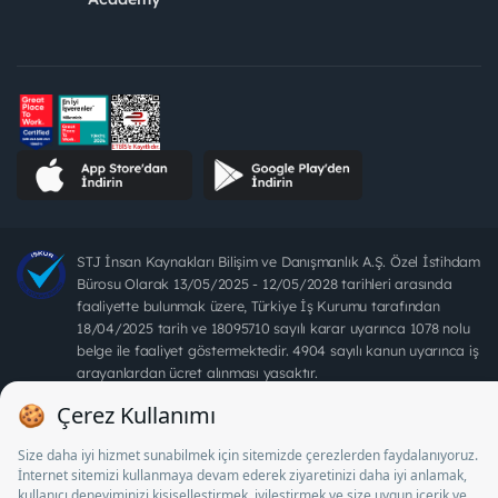
STJ İnsan Kaynakları Bilişim ve Danışmanlık A.Ş. Özel İstihdam
Bürosu Olarak 13/05/2025 - 12/05/2028 tarihleri arasında
faaliyette bulunmak üzere, Türkiye İş Kurumu tarafından
18/04/2025 tarih ve 18095710 sayılı karar uyarınca 1078 nolu
belge ile faaliyet göstermektedir. 4904 sayılı kanun uyarınca iş
arayanlardan ücret alınması yasaktır.