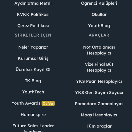
Aydınlatma Metni
Öğrenci Kulüpleri
KVKK Politikası
Okullar
Çerez Politikası
YouthBlog
ŞIRKETLER İÇIN
ARAÇLAR
Neler Yaparız?
Not Ortalaması
Hesaplayıcı
Kurumsal Giriş
Vize Final Büt
Ücretsiz Kayıt Ol
Hesaplayıcı
İK Blog
YKS Puan Hesaplayıcı
YouthTech
YKS Geri Sayım Sayacı
Youth Awards
Pomodoro Zamanlayıcı
Oy Ver
Humanspire
Maaş Hesaplayıcı
Future Sales Leader
Tüm araçlar
Academy