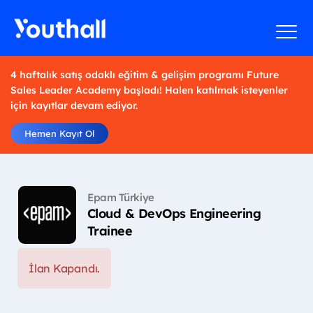
4 haftalık satış odaklı eğitim & gelişim programı Future
Sales Leader Academy başladı! Halen katılmak isteyenler
için kayıtlar devam ediyor.
Hemen Kayıt Ol
Epam Türkiye
Cloud & DevOps Engineering
Trainee
İlan Kapandı.