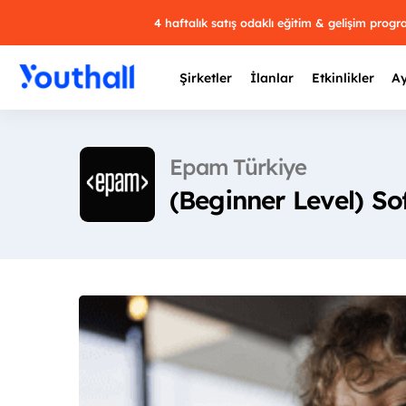
4 haftalık satış odaklı eğitim & gelişim prog
Şirketler
İlanlar
Etkinlikler
Ay
Epam Türkiye
(Beginner Level) So
Y
29 