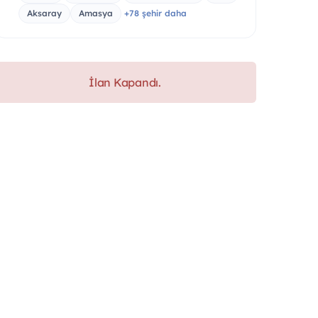
Aksaray
Amasya
+78 şehir daha
İlan Kapandı.