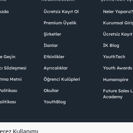
ızda
Ücretsiz Kayıt Ol
Neler Yaparız?
Premium Üyelik
Kurumsal Giri
Şirketler
Ücretsiz Kayıt
İlanlar
İK Blog
me Geçin
Etkinlikler
YouthTech
cı Sözleşmesi
Ayrıcalıklar
Youth Award
atma Metni
Öğrenci Kulüpleri
Humanspire
litikası
Okullar
Future Sales 
Academy
olitikası
YouthBlog