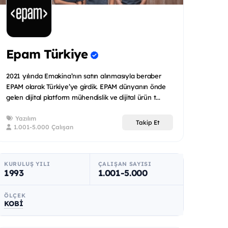
Epam Türkiye
2021 yılında Emakina’nın satın alınmasıyla beraber
EPAM olarak Türkiye’ye girdik. EPAM dünyanın önde
gelen dijital platform mühendislik ve dijital ürün t...
Yazılım
Takip Et
1.001-5.000 Çalışan
KURULUŞ YILI
ÇALIŞAN SAYISI
1993
1.001-5.000
ÖLÇEK
KOBİ