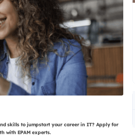
d skills to jumpstart your career in IT? Apply for
th with EPAM experts.