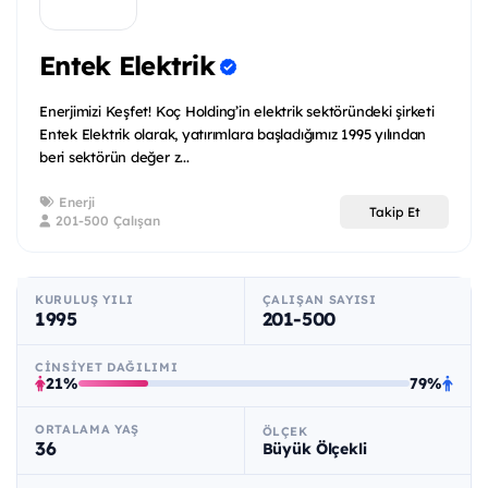
Entek Elektrik
Enerjimizi Keşfet! Koç Holding’in elektrik sektöründeki şirketi
Entek Elektrik olarak, yatırımlara başladığımız 1995 yılından
beri sektörün değer z...
Enerji
Takip Et
201-500 Çalışan
KURULUŞ YILI
ÇALIŞAN SAYISI
1995
201-500
CINSIYET DAĞILIMI
21%
79%
ORTALAMA YAŞ
ÖLÇEK
36
Büyük Ölçekli