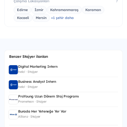
Çalışma Lokasyonları
7
Edirne
İzmir
Kahramanmaraş
Karaman
Kocaeli
Mersin
+1 şehir daha
Benzer Stajyer ilanları
Digital Marketing Intern
helo! · Stajyer
Business Analyst Intern
helo! · Stajyer
ProYoung Uzun Dönem Staj Programı
Prometeon · Stajyer
Burada Her Yeteneğe Yer Var
Allianz · Stajyer