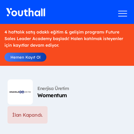
4 haftalık satış odaklı eğitim & gelişim programı Future
Sales Leader Academy başladı! Halen katılmak isteyenler
için kayıtlar devam ediyor.
Hemen Kayıt Ol
Enerjisa Üretim
Womentum
İlan Kapandı.