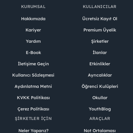
KURUMSAL
KULLANICILAR
Hakkımızda
Ücretsiz Kayıt Ol
Kariyer
Premium Üyelik
Yardım
Şirketler
E-Book
İlanlar
İletişime Geçin
Etkinlikler
Kullanıcı Sözleşmesi
Ayrıcalıklar
Aydınlatma Metni
Öğrenci Kulüpleri
KVKK Politikası
Okullar
Çerez Politikası
YouthBlog
ŞIRKETLER İÇIN
ARAÇLAR
Neler Yaparız?
Not Ortalaması