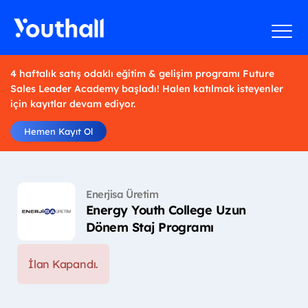
4 haftalık satış odaklı eğitim & gelişim programı Future
Sales Leader Academy başladı! Halen katılmak isteyenler
için kayıtlar devam ediyor.
Hemen Kayıt Ol
Enerjisa Üretim
Energy Youth College Uzun
Dönem Staj Programı
İlan Kapandı.