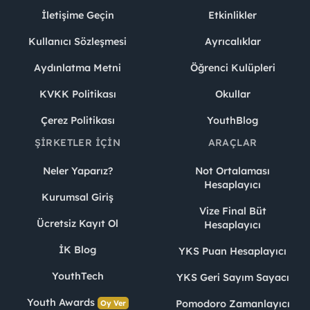
İletişime Geçin
Etkinlikler
Kullanıcı Sözleşmesi
Ayrıcalıklar
Aydınlatma Metni
Öğrenci Kulüpleri
KVKK Politikası
Okullar
Çerez Politikası
YouthBlog
ŞIRKETLER İÇIN
ARAÇLAR
Neler Yaparız?
Not Ortalaması
Hesaplayıcı
Kurumsal Giriş
Vize Final Büt
Ücretsiz Kayıt Ol
Hesaplayıcı
İK Blog
YKS Puan Hesaplayıcı
YouthTech
YKS Geri Sayım Sayacı
Youth Awards
Pomodoro Zamanlayıcı
Oy Ver