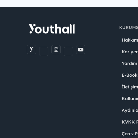
KURUM
Hakkım
Kariyer
Yardım
E-Book
İletişi
Kullanı
Aydınl
KVKK Po
Çerez P