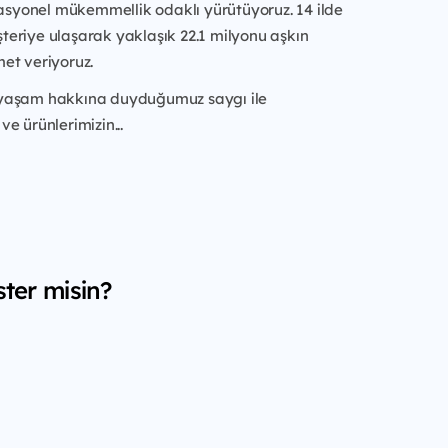
syonel mükemmellik odaklı yürütüyoruz. 14 ilde
teriye ulaşarak yaklaşık 22.1 milyonu aşkın
met veriyoruz.
 yaşam hakkına duyduğumuz saygı ile
ve ürünlerimizin...
ster misin?