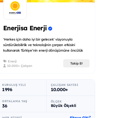
Enerjisa Enerji
'Herkes için daha iyi bir gelecek' vizyonuyla
sürdürülebilirlik ve teknolojinin çarpan etkisini
kullanarak Türkiye’nin enerji dönüşümüne öncülük
eden Enerjisa Ene...
Enerji
Takip Et
10.000+ Çalışan
KURULUŞ YILI
ÇALIŞAN SAYISI
1996
10.000+
ORTALAMA YAŞ
ÖLÇEK
36
Büyük Ölçekli
Siteye Git
WEB SITESI