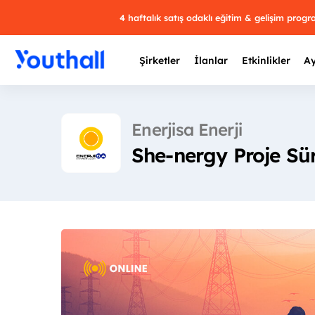
4 haftalık satış odaklı eğitim & gelişim prog
Şirketler
İlanlar
Etkinlikler
Ay
Enerjisa Enerji
She-nergy Proje Sür
Y
29 