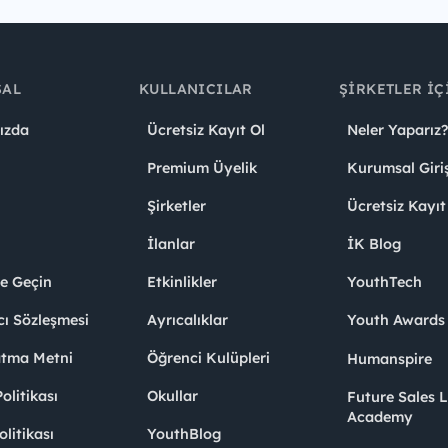
SAL
KULLANICILAR
ŞIRKETLER İÇ
ızda
Ücretsiz Kayıt Ol
Neler Yaparız?
Premium Üyelik
Kurumsal Giri
Şirketler
Ücretsiz Kayıt
İlanlar
İK Blog
me Geçin
Etkinlikler
YouthTech
cı Sözleşmesi
Ayrıcalıklar
Youth Award
atma Metni
Öğrenci Kulüpleri
Humanspire
litikası
Okullar
Future Sales 
Academy
olitikası
YouthBlog